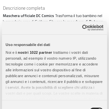
Descrizione completa
Maschera ufficiale DC Comics
Trasforma il tuo bambino nel
leggendario eroe di Gotham City con la
maschera di Batman
con licenza ufficiale
. Perfetta per travestimenti, cosplay,
feste di compleanno e Halloween.
Accessorio per costume da supereroe
Realizzata in materiali
Uso responsabile dei dati
resistenti e sicuri, questa
mezza maschera
garantisce
Noi e
i nostri 1022 partner
trattiamo i vostri dati
un’esperienza di gioco duratura, stimolando fantasia e
personali, ad esempio il vostro numero IP, utilizzando
creatività nei più piccoli.
tecnologie come i cookie per memorizzare e accedere
Gioco di ruolo e fantasia
I bambini dai
3 anni in su
potranno
alle informazioni sul vostro dispositivo al fine di
vivere epiche avventure come veri supereroi della Justice
pubblicare annunci e contenuti personalizzati, misurare
League, inventando storie e battaglie contro i supercriminali.
gli annunci e i contenuti, ricercare il pubblico e sviluppare
i servizi. Avete la possibilità di scegliere chi utilizza i
Vestibilità regolabile e comoda
Grazie al cinturino regolabile,
vostri dati e per quali scopi. Le vostre scelte in materia di
la maschera di Batman si adatta facilmente alla maggior parte
privacy sono applicabili solo su questa proprietà digitale
dei bambini, assicurando ore di gioco senza fastidi.
in cui avete effettuato le vostre scelte. È possibile
Selezione