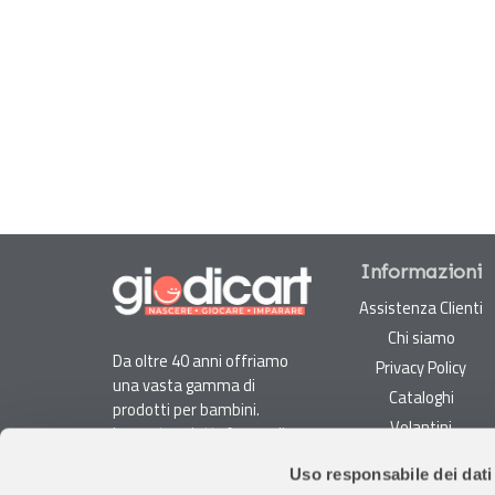
Informazioni
Assistenza Clienti
Chi siamo
Da oltre 40 anni offriamo
Privacy Policy
una vasta gamma di
Cataloghi
prodotti per bambini.
Volantini
La nostra piattaforma di
Opportunità di lavoro
e-commerce è ideale per
Uso responsabile dei dati
genitori e specialisti alla
DURC e Tracciabilità