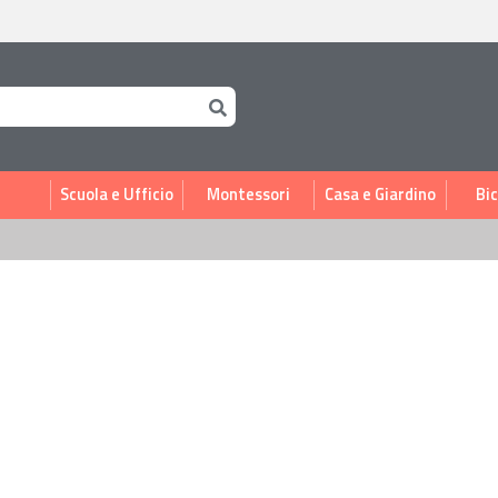
i
Scuola e Ufficio
Montessori
Casa e Giardino
Bic