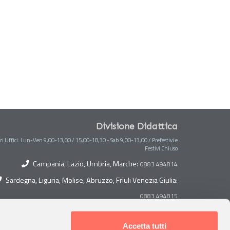
Divisione Didattica
ri Uffici: Lun-Ven 9,00-13,00 / 15,00-18,30 - Sab 9,00-13,00 / Prefestivi e
Festivi Chiuso
Campania, Lazio, Umbria, Marche:
0883 494814
Sardegna, Liguria, Molise, Abruzzo, Friuli Venezia Giulia:
0883 494815
Toscana, Lombardia, Piemonte, Veneto, Trentino Alto
Adige:
Accetta tutti