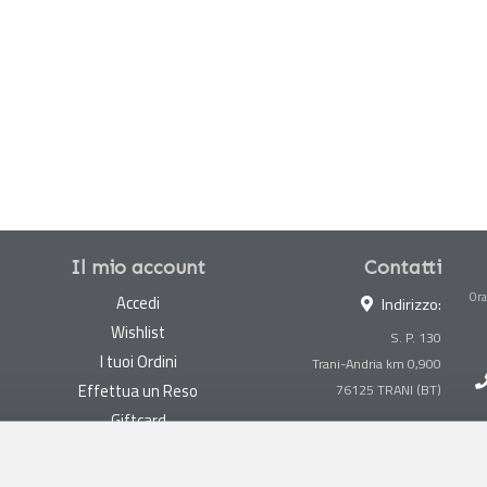
Il mio account
Contatti
Ora
Accedi
Indirizzo:
Wishlist
S. P. 130
I tuoi Ordini
Trani-Andria km 0,900
Effettua un Reso
Giftcard
Centralino:
0883 494847
Gestisci cookie
Megastore:
0883 494890