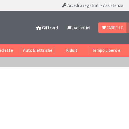
Accedi
o registrati
-
Assistenza
Giftcard
Volantini
CARRELLO
iclette
Auto Elettriche
Kidult
Tempo Libero e
Sport