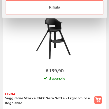
SPEDIZIONE GRATUITA
analizzare il nostro traffico. Condividiamo inoltre
informazioni sul modo in cui utilizza il nostro sito con i
Rifiuta
nostri partner che si occupano di analisi dei dati web,
pubblicità e social media, i quali potrebbero combinarle
con altre informazioni che ha fornito loro o che hanno
raccolto dal suo utilizzo dei loro servizi.
139,90
€
disponibile
STOKKE
Seggiolone Stokke Clikk Nero Notte – Ergonomico e
Regolabile