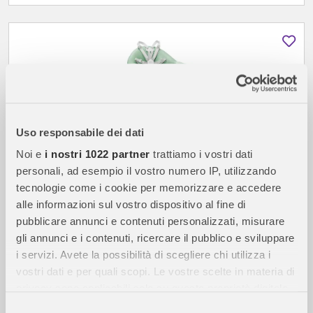
Uso responsabile dei dati
Noi e
i nostri 1022 partner
trattiamo i vostri dati
personali, ad esempio il vostro numero IP, utilizzando
tecnologie come i cookie per memorizzare e accedere
139,90
€
alle informazioni sul vostro dispositivo al fine di
disponibile
pubblicare annunci e contenuti personalizzati, misurare
gli annunci e i contenuti, ricercare il pubblico e sviluppare
i servizi. Avete la possibilità di scegliere chi utilizza i
STOKKE
vostri dati e per quali scopi. Le vostre scelte in materia di
Seggiolone Stokke Clikk Clover Green
privacy sono applicabili solo su questa proprietà digitale
in cui avete effettuato le vostre scelte. È possibile
Selezione
SPEDIZIONE GRATUITA