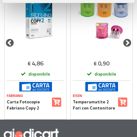
pubblicità e social media, i quali potrebbero combinarle
con altre informazioni che ha fornito loro o che hanno
raccolto dal suo utilizzo dei loro servizi.
4,86
0,90
€
€
disponibile
disponibile
FABRIANO
EISEN
Carta Fotocopie
Temperamatite 2
Fabriano Copy 2
Fori con Contenitore
Performance A4 –
e Lame di Alta
Alta Qualità,
Qualità
Massima
Sostenibilità