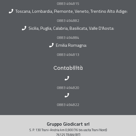
0883 494815
Toscana, Lombardia, Piemonte, Veneto, Trentino Alto Adige:
0883 494882
Sicilia, Puglia, Calabria, Basilicata, Valle D'Aosta:
0883 494884
Emilia Romagna:
0883 494813
Contabilità
0883 494820
0883 494822
Gruppo Giodicart srl
S. P. 130 Trani-Andria km 0,900 (16 bis uscita Trani Nord)
76125 TRANI (BT)