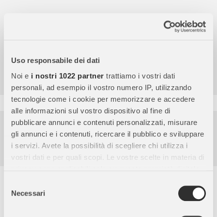
4,7
/5
Uso responsabile dei dati
9.856
Noi e
i nostri 1022 partner
trattiamo i vostri dati
Recensioni
personali, ad esempio il vostro numero IP, utilizzando
tecnologie come i cookie per memorizzare e accedere
alle informazioni sul vostro dispositivo al fine di
Pagamenti sicuri
pubblicare annunci e contenuti personalizzati, misurare
gli annunci e i contenuti, ricercare il pubblico e sviluppare
Garanzia e reso facili
i servizi. Avete la possibilità di scegliere chi utilizza i
Assistenza dal lunedì al venerdì
vostri dati e per quali scopi. Le vostre scelte in materia di
privacy sono applicabili solo su questa proprietà digitale
Descrizione completa
in cui avete effettuato le vostre scelte. È possibile
Selezione
modificare o revocare il proprio consenso in qualsiasi
Necessari
del
I Paso Peruani provengono dal Perù e sono cavalli da
momento dalla Dichiarazione sui cookie o facendo clic
consenso
equitazione altamente sensibili, perfetti per i ciclisti esperti e
sull'icona di attivazione della privacy.