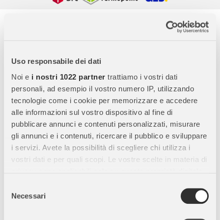
Descrizione completa
Schleich Giumenta Pinto – Miniatura Realistica in
Uso responsabile dei dati
Resina
Noi e
i nostri 1022 partner
trattiamo i vostri dati
La
Schleich Giumenta Pinto
è una figura dettagliata e
personali, ad esempio il vostro numero IP, utilizzando
realistica che rappresenta uno dei cavalli più iconici per il suo
tecnologie come i cookie per memorizzare e accedere
mantello screziato
, da sempre apprezzato per la sua bellezza
alle informazioni sul vostro dispositivo al fine di
e capacità mimetica.
pubblicare annunci e contenuti personalizzati, misurare
gli annunci e i contenuti, ricercare il pubblico e sviluppare
i servizi. Avete la possibilità di scegliere chi utilizza i
Curiosità sulla Giumenta Pinto
vostri dati e per quali scopi. Le vostre scelte in materia di
privacy sono applicabili solo su questa proprietà digitale
Il
Pinto
è storicamente molto amato dai
nativi americani
,
in cui avete effettuato le vostre scelte. È possibile
poiché il suo mantello maculato permetteva un’eccellente
Selezione
modificare o revocare il proprio consenso in qualsiasi
mimetizzazione nel paesaggio
.
Necessari
del
momento dalla Dichiarazione sui cookie o facendo clic
consenso
In estate
, i mantelli con tonalità falbe, roane e screziate si
sull'icona di attivazione della privacy.