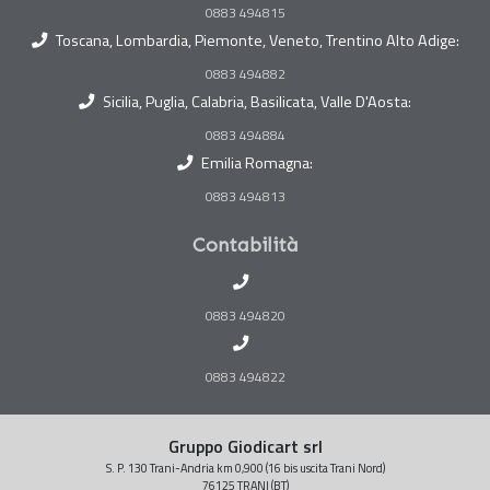
0883 494815
Toscana, Lombardia, Piemonte, Veneto, Trentino Alto Adige:
0883 494882
Sicilia, Puglia, Calabria, Basilicata, Valle D'Aosta:
0883 494884
Emilia Romagna:
0883 494813
Contabilità
0883 494820
0883 494822
Gruppo Giodicart srl
S. P. 130 Trani-Andria km 0,900 (16 bis uscita Trani Nord)
76125 TRANI (BT)