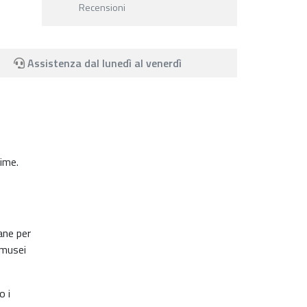
Recensioni
Assistenza dal lunedì al venerdì
sime.
ane per
e musei
o i