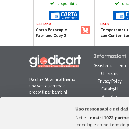
onibile
disponibile
dis
FABRIANO
EISEN
e
Carta Fotocopie
Temperamatite
Alta
Fabriano Copy 2
con Contenito
ampe e
Performance A4 –
Lame di Alta Q
Alta Qualità, Massima
Sostenibilità
Informazioni
Assistenza Clienti
Chi siamo
Da oltre 40 anni offriamo
Privacy Policy
una vasta gamma di
Cataloghi
prodotti per bambini.
Volantini
La nostra piattaforma di
Opportunità di lavoro
e-commerce è ideale per
Uso responsabile dei dati
genitori e specialisti alla
DURC e Tracciabilità
ricerca di giocattoli, articoli
Noi e
i nostri 1022 partne
Rilevazione Misure
per l'infanzia, cancelleria e
tecnologie come i cookie p
Radiatori