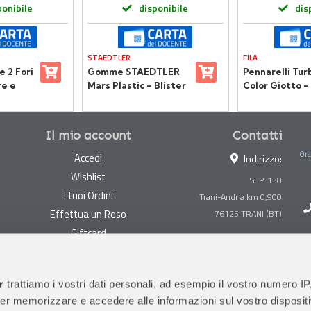
ponibile
disponibile
dis
STAEDTLER
FILA
 2 Fori
Gomme STAEDTLER
Pennarelli Tur
re e
Mars Plastic – Blister
Color Giotto –
ualità
3 Pezzi
Astuccio da 24
Il mio account
Contatti
Ora
Accedi
Indirizzo:
Wishlist
S. P. 130
I tuoi Ordini
Trani-Andria km 0,900
Effettua un Reso
Giftcard
Centralino:
0883 494847
Gestisci cookie
Megastore:
0883 494890
Garanzie
r
trattiamo i vostri dati personali, ad esempio il vostro numero IP
Prima Infanzia:
0883
er memorizzare e accedere alle informazioni sul vostro dispositiv
Condizioni di vendita