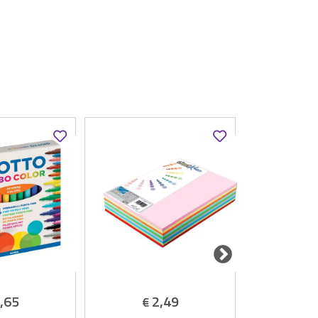
,65
2,49
4
€
€