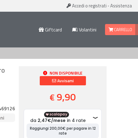
Accedi
o registrati
-
Assistenza
Giftcard
Volantini
CARRELLO
ro
NON DISPONIBILE
Avvisami
9,90
€
469126
ni