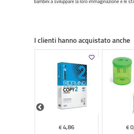
bambini a sviluppare la loro immaginazione e le st
I clienti hanno acquistato anche
,69
4,86
0
€
€