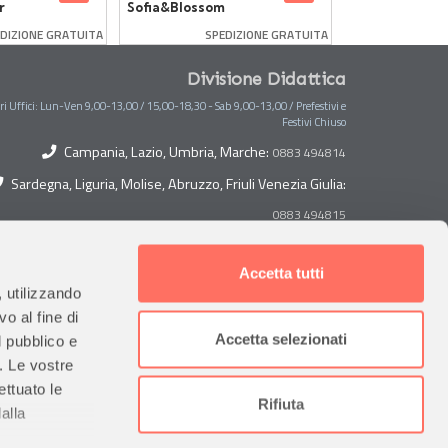
r
Sofia&Blossom
Dell'Amicizia
DIZIONE GRATUITA
SPEDIZIONE GRATUITA
SP
Divisione Didattica
ri Uffici: Lun-Ven 9,00-13,00 / 15,00-18,30 - Sab 9,00-13,00 / Prefestivi e
Festivi Chiuso
Campania, Lazio, Umbria, Marche:
0883 494814
Sardegna, Liguria, Molise, Abruzzo, Friuli Venezia Giulia:
0883 494815
Toscana, Lombardia, Piemonte, Veneto, Trentino Alto
Adige:
Accetta tutti
0883 494882
, utilizzando
Sicilia, Puglia, Calabria, Basilicata, Valle D'Aosta:
o al fine di
Accetta selezionati
l pubblico e
Emilia Romagna:
0883 494884
0883 494813
i. Le vostre
ettuato le
Contabilità
Rifiuta
alla
0883 494820
0883 494822