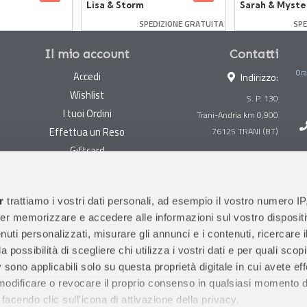
Lisa & Storm
Sarah & Myste
SPEDIZIONE GRATUITA
SPE
Il mio account
Contatti
Ora
Accedi
Indirizzo:
Wishlist
S. P. 130
I tuoi Ordini
Trani-Andria km 0,900
Effettua un Reso
Giftcard
Centralino:
0883 494847
Gestisci cookie
Megastore:
0883 494890
Garanzie
r
trattiamo i vostri dati personali, ad esempio il vostro numero IP
Prima Infanzia:
0883
er memorizzare e accedere alle informazioni sul vostro dispositiv
Condizioni di vendita
494858
uti personalizzati, misurare gli annunci e i contenuti, ricercare i
Spedizioni e Resi
Orari di apertura al pubblico
a possibilità di scegliere chi utilizza i vostri dati e per quali scop
Pagamenti sicuri
 sono applicabili solo su questa proprietà digitale in cui avete eff
 modificare o revocare il proprio consenso in qualsiasi momento d
facendo clic sull'icona di attivazione della privacy.