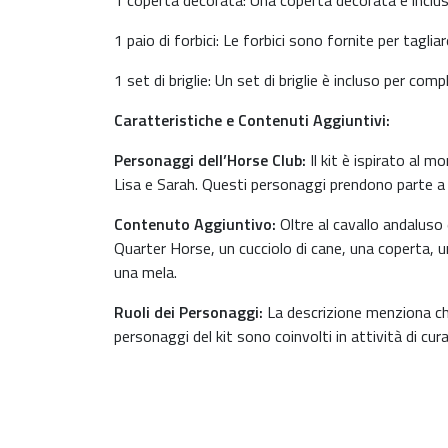
1 coperta decorata: Una coperta decorata è inclusa 
1 paio di forbici: Le forbici sono fornite per tagliare
1 set di briglie: Un set di briglie è incluso per comp
Caratteristiche e Contenuti Aggiuntivi:
Personaggi dell’Horse Club:
Il kit è ispirato al m
Lisa e Sarah. Questi personaggi prendono parte a s
Contenuto Aggiuntivo:
Oltre al cavallo andaluso e
Quarter Horse, un cucciolo di cane, una coperta, 
una mela.
Ruoli dei Personaggi:
La descrizione menziona che
personaggi del kit sono coinvolti in attività di cura