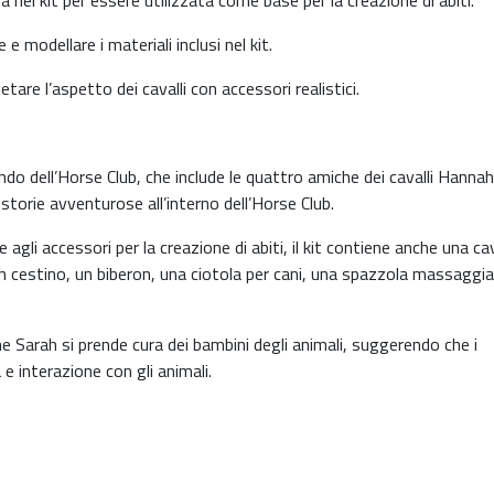
nel kit per essere utilizzata come base per la creazione di abiti.
 e modellare i materiali inclusi nel kit.
letare l’aspetto dei cavalli con accessori realistici.
ondo dell’Horse Club, che include le quattro amiche dei cavalli Hannah
torie avventurose all’interno dell’Horse Club.
 agli accessori per la creazione di abiti, il kit contiene anche una ca
un cestino, un biberon, una ciotola per cani, una spazzola massaggi
 Sarah si prende cura dei bambini degli animali, suggerendo che i
 e interazione con gli animali.