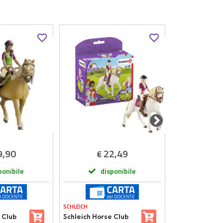
9,90
22,49
7
€
€
ponibile
disponibile
dis
SCHLEICH
SCHLEICH
 Club
Schleich Horse Club
Schleich Torn