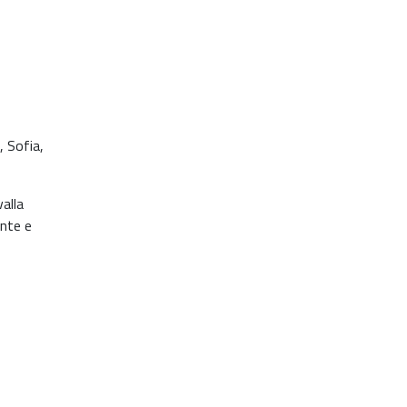
, Sofia,
valla
ante e