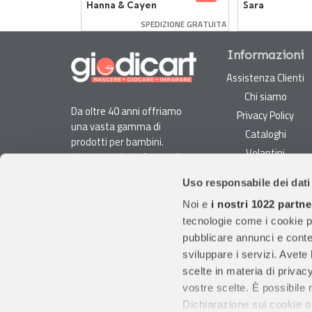
Hanna & Cayen
Sara
SPEDIZIONE GRATUITA
Informazioni
Assistenza Clienti
Chi siamo
Da oltre 40 anni offriamo
Privacy Policy
una vasta gamma di
Cataloghi
prodotti per bambini.
Volantini
La nostra piattaforma di
Opportunità di lavoro
e-commerce è ideale per
Uso responsabile dei dati
genitori e specialisti alla
DURC e Tracciabilità
ricerca di giocattoli, articoli
Noi e
i nostri 1022 partne
Rilevazione Misure
per l'infanzia, cancelleria e
tecnologie come i cookie p
Radiatori
arredi.
pubblicare annunci e conten
Con migliaia di prodotti
sviluppare i servizi. Avete l
disponibili, forniamo
scelte in materia di privacy
prodotti di qualità per
vostre scelte. È possibile
soddisfare le esigenze dei
Dichiarazione sui cookie o 
clienti.