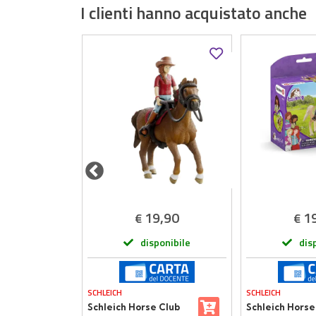
I clienti hanno acquistato anche
,50
19,90
1
€
€
onibile
disponibile
dis
SCHLEICH
SCHLEICH
er Set
Schleich Horse Club
Schleich Horse