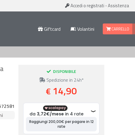
Accedi
o registrati
-
Assistenza
Giftcard
Volantini
CARRELLO
ia
DISPONIBILE
Spedizione in 24h*
14,90
€
572581
ni