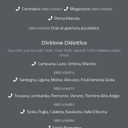
Centralino:
Megastore:
0883 494847
0883 494890
Prima Infanzia:
Orari di apertura al pubblico
0883 494858
Divisione Didattica
Orari Uffici: Lun-Ven 9,00-13,00 / 15,00-18,30 - Sab 9,00-13,00 / Prefestivi e Festivi
Chiuso
Campania, Lazio, Umbria, Marche:
0883 494814
Sardegna, Liguria, Molise, Abruzzo, Friuli Venezia Giulia:
0883 494815
Toscana, Lombardia, Piemonte, Veneto, Trentino Alto Adige:
0883 494882
Sicilia, Puglia, Calabria, Basilicata, Valle D'Aosta:
0883 494884
Emilia Romagna: