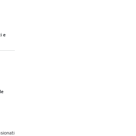
i e
e
le
sionati