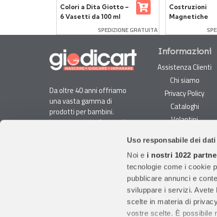
li per
Colori a Dita Giotto –
Costruzioni
a
6 Vasetti da 100 ml
Magnetiche
Multicolore Pi
SPEDIZIONE GRATUITA
SPE
Tiles 30 Piastr
Informazioni
Assistenza Clienti
Chi siamo
Da oltre 40 anni offriamo
Privacy Policy
una vasta gamma di
Cataloghi
prodotti per bambini.
Volantini
La nostra piattaforma di
Opportunità di lavoro
e-commerce è ideale per
Uso responsabile dei dati
genitori e specialisti alla
DURC e Tracciabilità
ricerca di giocattoli, articoli
Noi e
i nostri 1022 partne
Rilevazione Misure
per l'infanzia, cancelleria e
tecnologie come i cookie p
Radiatori
arredi.
pubblicare annunci e conten
Con migliaia di prodotti
sviluppare i servizi. Avete l
disponibili, forniamo
scelte in materia di privacy
prodotti di qualità per
vostre scelte. È possibile