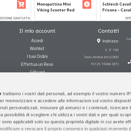
Monopattino Mini
Schleich Caval
Viking Scooter Red
Frisona - Cava
casso
Realistico in R
DIZIONE GRATUITA
SPE
elle
Il mio account
Contatti
Ora
Accedi
Indirizzo:
Wishlist
S. P. 130
I tuoi Ordini
Trani-Andria km 0,900
Effettua un Reso
Giftcard
Centralino:
0883 494847
Gestisci cookie
Megastore:
0883 494890
Garanzie
r
trattiamo i vostri dati personali, ad esempio il vostro numero IP
Prima Infanzia:
0883
er memorizzare e accedere alle informazioni sul vostro dispositiv
Condizioni di vendita
494858
uti personalizzati, misurare gli annunci e i contenuti, ricercare i
Spedizioni e Resi
Orari di apertura al pubblico
a possibilità di scegliere chi utilizza i vostri dati e per quali scop
Pagamenti sicuri
 sono applicabili solo su questa proprietà digitale in cui avete eff
 modificare o revocare il proprio consenso in qualsiasi momento d