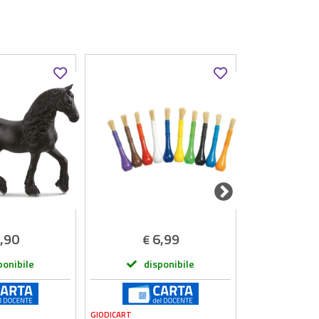
,90
6,99
7
€
€
ponibile
disponibile
dis
GIODICART
NM