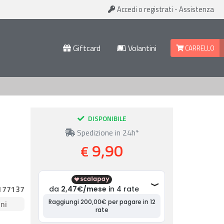
Accedi
o registrati
-
Assistenza
Giftcard
Volantini
CARRELLO
DISPONIBILE
Spedizione in 24h*
9,90
€
177137
ni