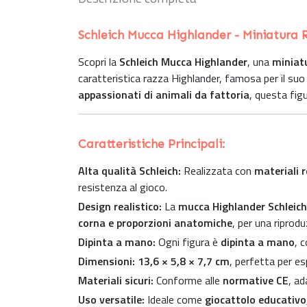
Schleich Mucca Highlander - Miniatura R
Scopri la
Schleich Mucca Highlander
, una
miniatu
caratteristica razza Highlander, famosa per il su
appassionati di animali da fattoria
, questa fig
Caratteristiche Principali:
Alta qualità Schleich:
Realizzata con
materiali r
resistenza al gioco.
Design realistico:
La
mucca Highlander Schleich
corna e proporzioni anatomiche
, per una riprodu
Dipinta a mano:
Ogni figura è
dipinta a mano
, 
Dimensioni:
13,6 × 5,8 × 7,7 cm
, perfetta per e
Materiali sicuri:
Conforme alle
normative CE
, ad
Uso versatile:
Ideale come
giocattolo educativo