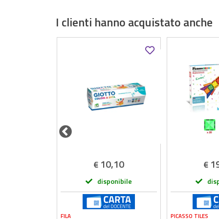
I clienti hanno acquistato anche
,49
10,10
1
€
€
onibile
disponibile
dis
FILA
PICASSO TILES