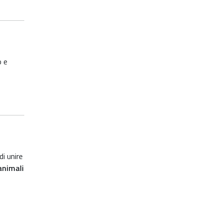
o e
di unire
animali