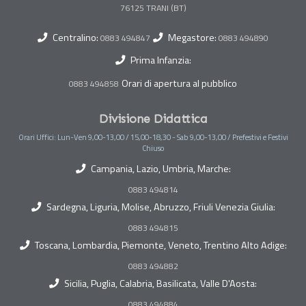
Centralino:
Megastore:
0883 494847
0883 494890
Prima Infanzia:
Orari di apertura al pubblico
0883 494858
Divisione Didattica
Orari Uffici: Lun-Ven 9,00-13,00 / 15,00-18,30 - Sab 9,00-13,00 / Prefestivi e Festivi
Chiuso
Campania, Lazio, Umbria, Marche:
0883 494814
Sardegna, Liguria, Molise, Abruzzo, Friuli Venezia Giulia:
0883 494815
Toscana, Lombardia, Piemonte, Veneto, Trentino Alto Adige:
0883 494882
Sicilia, Puglia, Calabria, Basilicata, Valle D'Aosta:
0883 494884