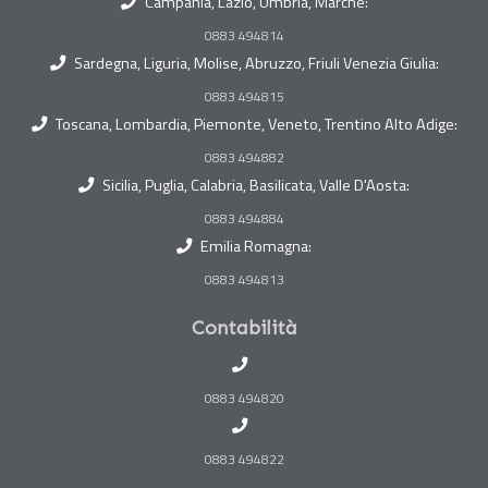
Campania, Lazio, Umbria, Marche:
0883 494814
Sardegna, Liguria, Molise, Abruzzo, Friuli Venezia Giulia:
0883 494815
Toscana, Lombardia, Piemonte, Veneto, Trentino Alto Adige:
0883 494882
Sicilia, Puglia, Calabria, Basilicata, Valle D'Aosta:
0883 494884
Emilia Romagna:
0883 494813
Contabilità
0883 494820
0883 494822