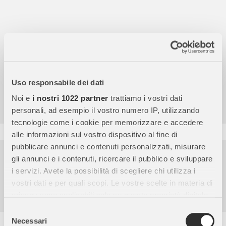
Uso responsabile dei dati
4,7
/5
9.859
Noi e
i nostri 1022 partner
trattiamo i vostri dati
Recensioni
personali, ad esempio il vostro numero IP, utilizzando
tecnologie come i cookie per memorizzare e accedere
alle informazioni sul vostro dispositivo al fine di
pubblicare annunci e contenuti personalizzati, misurare
Pagamenti sicuri
gli annunci e i contenuti, ricercare il pubblico e sviluppare
i servizi. Avete la possibilità di scegliere chi utilizza i
Garanzia e reso facili
vostri dati e per quali scopi. Le vostre scelte in materia di
Assistenza dal lunedì al venerdì
privacy sono applicabili solo su questa proprietà digitale
in cui avete effettuato le vostre scelte. È possibile
Selezione
modificare o revocare il proprio consenso in qualsiasi
Necessari
del