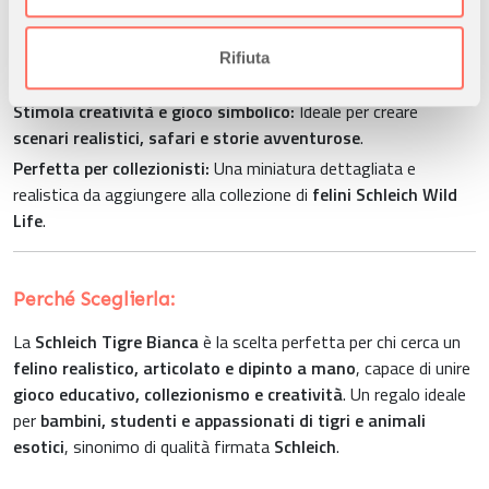
annunci, per fornire funzionalità dei social media e per
Educativa e divertente:
Permette di imparare curiosità sulle
analizzare il nostro traffico. Condividiamo inoltre
tigri rare e altri felini esotici
, sviluppando interesse per la
informazioni sul modo in cui utilizza il nostro sito con i
Rifiuta
fauna mondiale.
nostri partner che si occupano di analisi dei dati web,
Stimola creatività e gioco simbolico:
Ideale per creare
pubblicità e social media, i quali potrebbero combinarle
scenari realistici, safari e storie avventurose
.
con altre informazioni che ha fornito loro o che hanno
raccolto dal suo utilizzo dei loro servizi.
Perfetta per collezionisti:
Una miniatura dettagliata e
realistica da aggiungere alla collezione di
felini Schleich Wild
Life
.
Perché Sceglierla:
La
Schleich Tigre Bianca
è la scelta perfetta per chi cerca un
felino realistico, articolato e dipinto a mano
, capace di unire
gioco educativo, collezionismo e creatività
. Un regalo ideale
per
bambini, studenti e appassionati di tigri e animali
esotici
, sinonimo di qualità firmata
Schleich
.