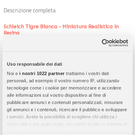
Descrizione completa
Schleich Tigre Bianca - Miniatura Realistica in
Resina
Scopri la
Schleich Tigre Bianca
, una
miniatura realistica e
dettagliata di tigre rara Schleich
appartenente alla collezione
Wild Life
, perfetta per
bambini, collezionisti e appassionati
Uso responsabile dei dati
di animali esotici
. Questa figura rappresenta una
tigre
bianca, variante rara e affascinante
, stimolando
gioco
Noi e
i nostri 1022 partner
trattiamo i vostri dati
educativo, immaginazione e creatività
.
personali, ad esempio il vostro numero IP, utilizzando
tecnologie come i cookie per memorizzare e accedere
alle informazioni sul vostro dispositivo al fine di
Caratteristiche Principali:
pubblicare annunci e contenuti personalizzati, misurare
gli annunci e i contenuti, ricercare il pubblico e sviluppare
Alta qualità:
La figura è realizzata con
materiali resistenti e
i servizi. Avete la possibilità di scegliere chi utilizza i
sicuri
, modellata con precisione per catturare le caratteristiche
vostri dati e per quali scopi. Le vostre scelte in materia di
distintive della tigre bianca.
privacy sono applicabili solo su questa proprietà digitale