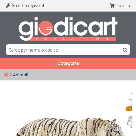
Accedi
o registrati
-
Carrello
Categorie
Animali