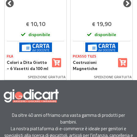
10,10
19,90
€
€
disponibile
disponibile
FILA
PICASSO TILES
Colori a Dita Giotto
Costruzioni
– 6 Vasetti da 100 ml
Magnetiche
Multicolore Picasso
SPEDIZIONE GRATUITA
SPEDIZIONE GRATUITA
Tiles 30 Piastrelle
Da oltre 40 anni offriamo una vasta gamma di prodotti per
bambini.
La nostra piattaforma di e-commerce è ideale per genitori e
specialisti alla ricerca di giocattoli, articoli per l'infanzia, cancelleria e