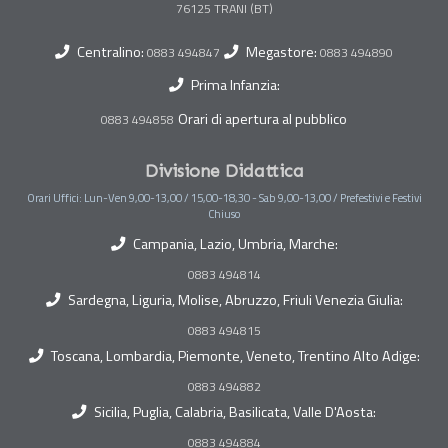
Centralino:
Megastore:
0883 494847
0883 494890
Prima Infanzia:
Orari di apertura al pubblico
0883 494858
Divisione Didattica
Orari Uffici: Lun-Ven 9,00-13,00 / 15,00-18,30 - Sab 9,00-13,00 / Prefestivi e Festivi
Chiuso
Campania, Lazio, Umbria, Marche:
0883 494814
Sardegna, Liguria, Molise, Abruzzo, Friuli Venezia Giulia:
0883 494815
Toscana, Lombardia, Piemonte, Veneto, Trentino Alto Adige:
0883 494882
Sicilia, Puglia, Calabria, Basilicata, Valle D'Aosta:
0883 494884