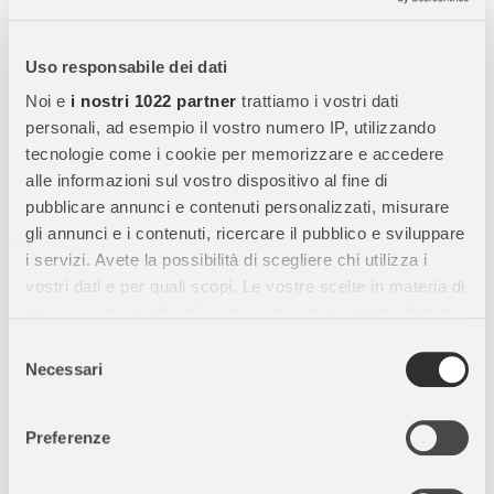
Schleich Castrone America Saddlebred - Cavallo
Realistico in Resina
Uso responsabile dei dati
Scopri il
Schleich Castrone America Saddlebred
, una
Noi e
i nostri 1022 partner
trattiamo i vostri dati
miniatura realistica di cavallo
perfetta per bambini,
personali, ad esempio il vostro numero IP, utilizzando
collezionisti e appassionati di equitazione. Grazie al suo
design
tecnologie come i cookie per memorizzare e accedere
accurato e materiali durevoli
, questa figura unisce
gioco
alle informazioni sul vostro dispositivo al fine di
educativo, collezionismo e fantasia
.
pubblicare annunci e contenuti personalizzati, misurare
gli annunci e i contenuti, ricercare il pubblico e sviluppare
i servizi. Avete la possibilità di scegliere chi utilizza i
Caratteristiche Principali:
vostri dati e per quali scopi. Le vostre scelte in materia di
privacy sono applicabili solo su questa proprietà digitale
Alta qualità:
Realizzato in
resina resistente e sicura
,
in cui avete effettuato le vostre scelte. È possibile
Selezione
progettata per durare nel tempo.
modificare o revocare il proprio consenso in qualsiasi
Necessari
del
Design realistico:
Riproduce fedelmente il
cavallo Castrone
momento dalla Dichiarazione sui cookie o facendo clic
consenso
America Saddlebred
, con dettagli di criniera, muso, zampe e
sull'icona di attivazione della privacy.
postura naturale.
Preferenze
Dimensioni compatte:
Perfetto per esposizione su scaffali o
Con il tuo consenso, vorremmo anche: