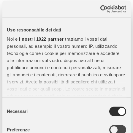
Descrizione completa
Schleich Giovane Femmina di Zebra - Miniatura
Uso responsabile dei dati
Realistica in Resina
Noi e
i nostri 1022 partner
trattiamo i vostri dati
Scopri la
Schleich Giovane Femmina di Zebra
, una
miniatura
personali, ad esempio il vostro numero IP, utilizzando
realistica di zebra giovane
perfetta per bambini, collezionisti
tecnologie come i cookie per memorizzare e accedere
e appassionati di animali esotici. Questa figura unisce
gioco
alle informazioni sul vostro dispositivo al fine di
educativo, collezionismo e stimolo alla fantasia
, grazie a
pubblicare annunci e contenuti personalizzati, misurare
dettagli accurati e materiali di alta qualità.
gli annunci e i contenuti, ricercare il pubblico e sviluppare
i servizi. Avete la possibilità di scegliere chi utilizza i
vostri dati e per quali scopi. Le vostre scelte in materia di
Caratteristiche Principali:
privacy sono applicabili solo su questa proprietà digitale
in cui avete effettuato le vostre scelte. È possibile
Alta qualità:
Realizzata in
resina resistente e sicura
,
Selezione
modificare o revocare il proprio consenso in qualsiasi
Necessari
progettata per durare nel tempo.
del
momento dalla Dichiarazione sui cookie o facendo clic
consenso
Design realistico:
Ogni dettaglio della
giovane zebra
è curato
sull'icona di attivazione della privacy.
con precisione, dal manto a strisce al muso, per una
Preferenze