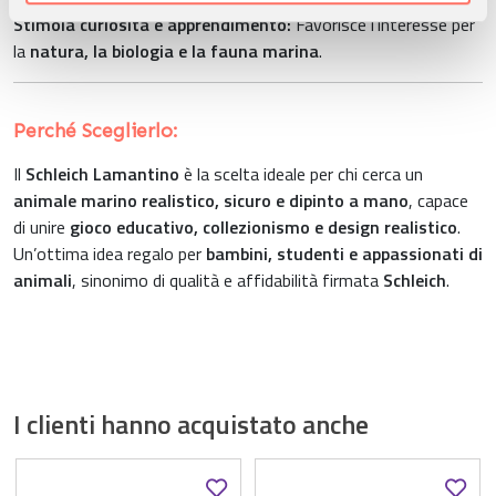
Stimola curiosità e apprendimento:
Favorisce l’interesse per
pubblicità e social media, i quali potrebbero combinarle
la
natura, la biologia e la fauna marina
.
con altre informazioni che ha fornito loro o che hanno
raccolto dal suo utilizzo dei loro servizi.
Perché Sceglierlo:
Il
Schleich Lamantino
è la scelta ideale per chi cerca un
animale marino realistico, sicuro e dipinto a mano
, capace
di unire
gioco educativo, collezionismo e design realistico
.
Un’ottima idea regalo per
bambini, studenti e appassionati di
animali
, sinonimo di qualità e affidabilità firmata
Schleich
.
I clienti hanno acquistato anche