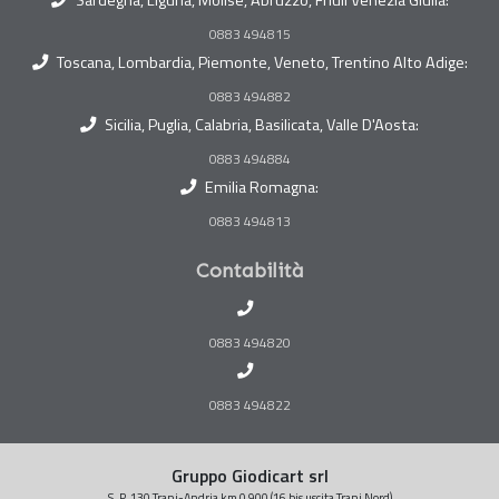
Sardegna, Liguria, Molise, Abruzzo, Friuli Venezia Giulia:
0883 494815
Toscana, Lombardia, Piemonte, Veneto, Trentino Alto Adige:
0883 494882
Sicilia, Puglia, Calabria, Basilicata, Valle D'Aosta:
0883 494884
Emilia Romagna:
0883 494813
Contabilità
0883 494820
0883 494822
Gruppo Giodicart srl
S. P. 130 Trani-Andria km 0,900 (16 bis uscita Trani Nord)