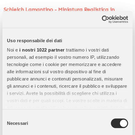
Schleich Lamantino - Miniatura Realistica in
Resina
Scopri il
Schleich Lamantino
, una
miniatura realistica di
animale marino Schleich
perfetta per bambini, collezionisti e
Uso responsabile dei dati
appassionati del mondo naturale. Questa figura unisce
qualità
premium, realismo e valore educativo
, rendendola ideale sia
Noi e
i nostri 1022 partner
trattiamo i vostri dati
per il
gioco educativo
che per l’esposizione.
personali, ad esempio il vostro numero IP, utilizzando
tecnologie come i cookie per memorizzare e accedere
alle informazioni sul vostro dispositivo al fine di
Caratteristiche Principali:
pubblicare annunci e contenuti personalizzati, misurare
gli annunci e i contenuti, ricercare il pubblico e sviluppare
Alta qualità Schleich:
Realizzato con
materiali resistenti,
i servizi. Avete la possibilità di scegliere chi utilizza i
durevoli e sicuri
, progettati per garantire una lunga durata nel
vostri dati e per quali scopi. Le vostre scelte in materia di
tempo.
privacy sono applicabili solo su questa proprietà digitale
Design altamente realistico:
Il
lamantino Schleich
è
in cui avete effettuato le vostre scelte. È possibile
Selezione
modellato con estrema precisione, riproducendo fedelmente
modificare o revocare il proprio consenso in qualsiasi
Necessari
del
forme, texture e proporzioni di questo affascinante
momento dalla Dichiarazione sui cookie o facendo clic
consenso
mammifero marino
.