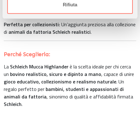
informazioni sul modo in cui utilizza il nostro sito con i
Rifiuta
Stimola immaginazione e creatività:
Perfetta per inventare
nostri partner che si occupano di analisi dei dati web,
storie, scenari rurali e giochi di ruolo realistici
.
pubblicità e social media, i quali potrebbero combinarle
Perfetta per collezionisti:
Un’aggiunta preziosa alla collezione
con altre informazioni che ha fornito loro o che hanno
di
animali da fattoria Schleich realistici
.
raccolto dal suo utilizzo dei loro servizi.
Perché Sceglierla:
La
Schleich Mucca Highlander
è la scelta ideale per chi cerca
un
bovino realistico, sicuro e dipinto a mano
, capace di unire
gioco educativo, collezionismo e realismo naturale
. Un
regalo perfetto per
bambini, studenti e appassionati di
animali da fattoria
, sinonimo di qualità e affidabilità firmata
Schleich
.