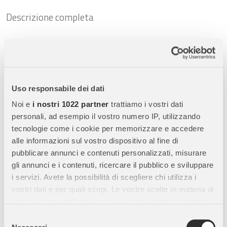
Descrizione completa
Schleich Mucca Highlander - Miniatura Realistica
in Resina
Scopri la
Schleich Mucca Highlander
, una
miniatura realistica
di bovino Schleich
che riproduce fedelmente la caratteristica
Uso responsabile dei dati
razza Highlander, famosa per il suo manto folto e corna
Noi e
i nostri 1022 partner
trattiamo i vostri dati
imponenti. Perfetta per
bambini, collezionisti e appassionati
personali, ad esempio il vostro numero IP, utilizzando
di animali da fattoria
, questa figura unisce
realismo, qualità
tecnologie come i cookie per memorizzare e accedere
premium e valore educativo
.
alle informazioni sul vostro dispositivo al fine di
pubblicare annunci e contenuti personalizzati, misurare
gli annunci e i contenuti, ricercare il pubblico e sviluppare
Caratteristiche Principali:
i servizi. Avete la possibilità di scegliere chi utilizza i
vostri dati e per quali scopi. Le vostre scelte in materia di
Alta qualità Schleich:
Realizzata con
materiali resistenti,
privacy sono applicabili solo su questa proprietà digitale
sicuri e durevoli
, progettati per garantire lunga durata e
in cui avete effettuato le vostre scelte. È possibile
resistenza al gioco.
Selezione
modificare o revocare il proprio consenso in qualsiasi