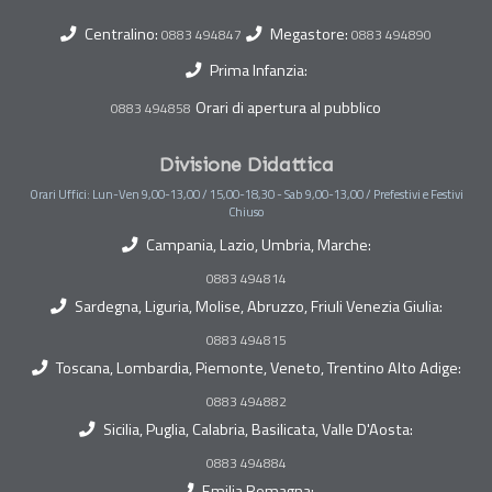
Centralino:
Megastore:
0883 494847
0883 494890
Prima Infanzia:
Orari di apertura al pubblico
0883 494858
Divisione Didattica
Orari Uffici: Lun-Ven 9,00-13,00 / 15,00-18,30 - Sab 9,00-13,00 / Prefestivi e Festivi
Chiuso
Campania, Lazio, Umbria, Marche:
0883 494814
Sardegna, Liguria, Molise, Abruzzo, Friuli Venezia Giulia:
0883 494815
Toscana, Lombardia, Piemonte, Veneto, Trentino Alto Adige:
0883 494882
Sicilia, Puglia, Calabria, Basilicata, Valle D'Aosta:
0883 494884
Emilia Romagna: