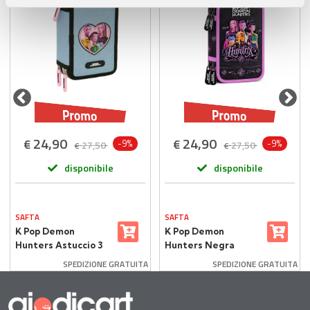
pubblicità e social media, i quali potrebbero combinarle
con altre informazioni che ha fornito loro o che hanno
raccolto dal suo utilizzo dei loro servizi.
24,90
24,90
€
€
-9%
-9%
27,50
27,50
€
€
disponibile
disponibile
SAFTA
SAFTA
K Pop Demon
K Pop Demon
Hunters Astuccio 3
Hunters Negra
Zip 37 Pezzi
Astuccio 3 Zip
SPEDIZIONE GRATUITA
SPEDIZIONE GRATUITA