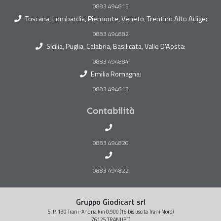
0883 494815
Toscana, Lombardia, Piemonte, Veneto, Trentino Alto Adige:
0883 494882
Sicilia, Puglia, Calabria, Basilicata, Valle D'Aosta:
0883 494884
Emilia Romagna:
0883 494813
Contabilità
0883 494820
0883 494822
Gruppo Giodicart srl
S. P. 130 Trani-Andria km 0,900 (16 bis uscita Trani Nord)
76125 TRANI (BT)