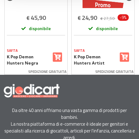
45,90
24,90
€
€
-9%
27,50
€
disponibile
disponibile
SAFTA
SAFTA
K Pop Demon
K Pop Demon
Hunters Negra
Hunters Artist
Zaino Doppio
Astuccio 3 Zip 37
SPEDIZIONE GRATUITA
SPEDIZIONE GRATUITA
Scomparto
Pezzi
Da oltre 40 anni offriamo una vasta gamma di prodotti per
bambini.
La nostra piattaforma di e-commerce è ideale per genitori e
specialisti alla ricerca di giocattoli, articoli per l'infanzia, cancelleria e
arredi.