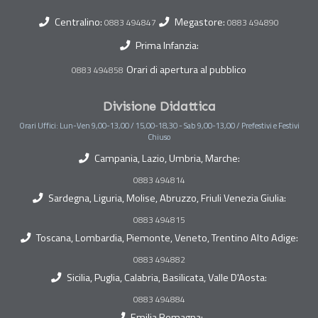
Centralino:
Megastore:
0883 494847
0883 494890
Prima Infanzia:
Orari di apertura al pubblico
0883 494858
Divisione Didattica
Orari Uffici: Lun-Ven 9,00-13,00 / 15,00-18,30 - Sab 9,00-13,00 / Prefestivi e Festivi
Chiuso
Campania, Lazio, Umbria, Marche:
0883 494814
Sardegna, Liguria, Molise, Abruzzo, Friuli Venezia Giulia:
0883 494815
Toscana, Lombardia, Piemonte, Veneto, Trentino Alto Adige:
0883 494882
Sicilia, Puglia, Calabria, Basilicata, Valle D'Aosta:
0883 494884
Emilia Romagna: