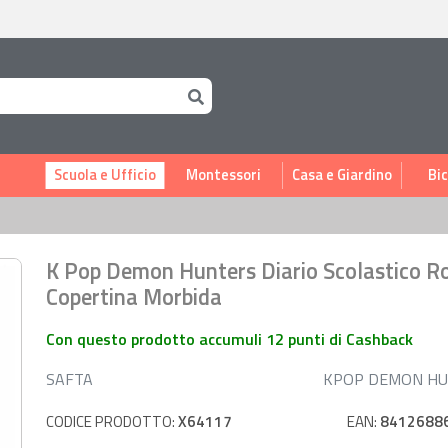
i
Scuola e Ufficio
Montessori
Casa e Giardino
Bic
K Pop Demon Hunters Diario Scolastico R
Copertina Morbida
Con questo prodotto accumuli 12 punti di Cashback
SAFTA
KPOP DEMON H
CODICE PRODOTTO:
X64117
EAN:
8412688