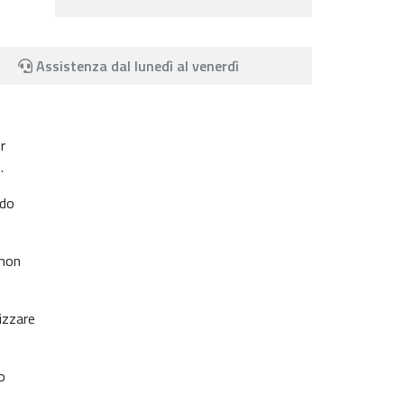
Assistenza dal lunedì al venerdì
r
.
ndo
emon
izzare
o