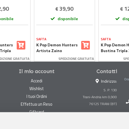
2,90
39,90
1
€
€
ponibile
disponibile
dis
SAFTA
SAFTA
unters
K Pop Demon Hunters
K Pop Demon 
Tripla
Artista Zaino
Bustina Tripla 
Espandibile
DIZIONE GRATUITA
SPEDIZIONE GRATUITA
SPE
Il mio account
Contatti
Ora
Accedi
Indirizzo:
Wishlist
S. P. 130
I tuoi Ordini
Trani-Andria km 0,900
Effettua un Reso
Giftcard
Centralino:
0883 494847
Gestisci cookie
Megastore:
0883 494890