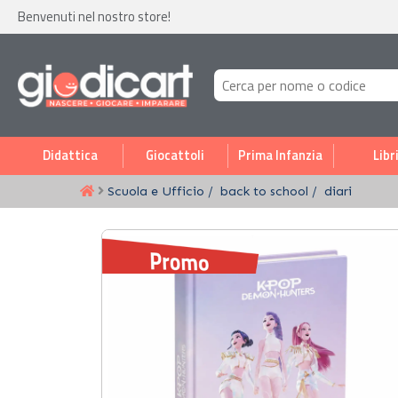
Benvenuti nel nostro store!
Didattica
Giocattoli
Prima Infanzia
Libr
Scuola e Ufficio
back to school
diari