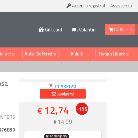
Accedi
o registrati
-
Assistenza
Giftcard
Volantini
CARRELLO
iclette
Auto Elettriche
Kidult
Tempo Libero e
Sport
osa
IN ARRIVO
Avvisami
12,74
€
-15%
UNTERS
14,99
€
676859