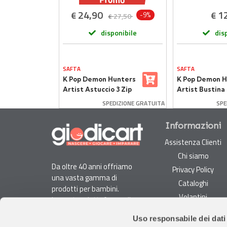
24,90
1
€
€
-13%
-9%
39,90
27,50
€
onibile
disponibile
dis
SAFTA
SAFTA
unters
K Pop Demon Hunters
K Pop Demon H
ile Per
Artist Astuccio 3 Zip
Artist Bustina 
37 Pezzi
Zip
DIZIONE GRATUITA
SPEDIZIONE GRATUITA
SPE
Informazioni
Assistenza Clienti
Chi siamo
Da oltre 40 anni offriamo
Privacy Policy
una vasta gamma di
Cataloghi
prodotti per bambini.
Volantini
La nostra piattaforma di
Opportunità di lavoro
e-commerce è ideale per
Uso responsabile dei dati
genitori e specialisti alla
DURC e Tracciabilità