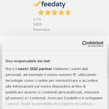
4,7
/5
9.859
Recensioni
Pagamenti sicuri
Garanzia e reso facili
Uso responsabile dei dati
Assistenza dal lunedì al venerdì
Noi e
i nostri 1022 partner
trattiamo i vostri dati
personali, ad esempio il vostro numero IP, utilizzando
tecnologie come i cookie per memorizzare e accedere
Descrizione completa
alle informazioni sul vostro dispositivo al fine di
pubblicare annunci e contenuti personalizzati, misurare
Trasforma il tuo bambino nel leader degli Avengers con il
gli annunci e i contenuti, ricercare il pubblico e sviluppare
Costume Capitan America Deluxe
! Questo travestimento
i servizi. Avete la possibilità di scegliere chi utilizza i
autentico e di alta qualità è perfetto per far vivere ai piccoli