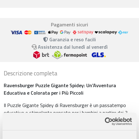
Pagamenti sicuri
Garanzia e reso facili
Assistenza dal lunedì al venerdì
Descrizione completa
Ravensburger Puzzle Gigante Spidey: Un’Avventura
Educativa e Colorata per i Più Piccoli
Il Puzzle Gigante Spidey di Ravensburger è un passatempo
educativo e stimolante pensato per i bambini a partire dai 3
anni. Con i suoi 24 pezzi giganti, offre un’attività perfetta per
stimolare la curiosità e l’immaginazione dei più piccoli.