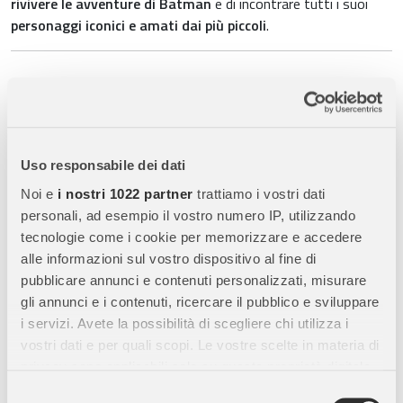
rivivere le avventure di Batman
e di incontrare tutti i suoi
personaggi iconici e amati dai più piccoli
.
Caratteristiche Principali:
60 Pezzi Giganti:
Facili da maneggiare, perfetti per un
primo
puzzle educativo
e divertente.
Uso responsabile dei dati
Dimensioni 70x50 cm:
Crea un’immagine
vibrante e
dettagliata di Batman e dei suoi personaggi
, ideale da
Noi e
i nostri 1022 partner
trattiamo i vostri dati
completare su tavolo o pavimento.
personali, ad esempio il vostro numero IP, utilizzando
Qualità Ravensburger:
Materiali
robusti e resistenti
, con
tecnologie come i cookie per memorizzare e accedere
stampa di alta qualità e colori brillanti che durano nel tempo.
alle informazioni sul vostro dispositivo al fine di
pubblicare annunci e contenuti personalizzati, misurare
Personaggi Iconici:
Include Batman e i suoi alleati, rendendo il
gli annunci e i contenuti, ricercare il pubblico e sviluppare
puzzle più
coinvolgente per i bambini
.
i servizi. Avete la possibilità di scegliere chi utilizza i
Gioco Educativo:
Stimola
creatività, concentrazione e
vostri dati e per quali scopi. Le vostre scelte in materia di
logica
, favorendo lo sviluppo delle abilità cognitive e motorie.
privacy sono applicabili solo su questa proprietà digitale
Adatto a Bambini e Famiglie:
Perfetto per momenti di
gioco
in cui avete effettuato le vostre scelte. È possibile
Selezione
condiviso
, favorendo il tempo di qualità tra genitori e figli.