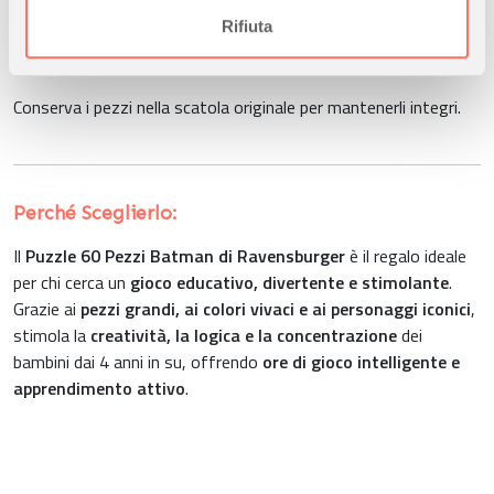
Inizia dai bordi per facilitare l’assemblaggio e organizzare i
informazioni sul modo in cui utilizza il nostro sito con i
Rifiuta
pezzi.
nostri partner che si occupano di analisi dei dati web,
pubblicità e social media, i quali potrebbero combinarle
Conserva i pezzi nella scatola originale per mantenerli integri.
con altre informazioni che ha fornito loro o che hanno
raccolto dal suo utilizzo dei loro servizi.
Perché Sceglierlo:
Il
Puzzle 60 Pezzi Batman di Ravensburger
è il regalo ideale
per chi cerca un
gioco educativo, divertente e stimolante
.
Grazie ai
pezzi grandi, ai colori vivaci e ai personaggi iconici
,
stimola la
creatività, la logica e la concentrazione
dei
bambini dai 4 anni in su, offrendo
ore di gioco intelligente e
apprendimento attivo
.