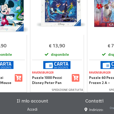
,90
13,90
7
€
€
ponibile
disponibile
dis
RAVENSBURGER
RAVENSBURGER
zi
Puzzle 1000 Pezzi
Puzzle 60 Pezz
 Mouse
Disney Peter Pan
Frozen 2 A –
Ravensburger
SPEDIZIONE GRATUITA
SPE
Il mio account
Contatti
Ora
Accedi
Indirizzo: