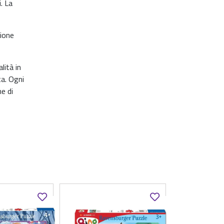
. La
zione
lità in
ta. Ogni
e di