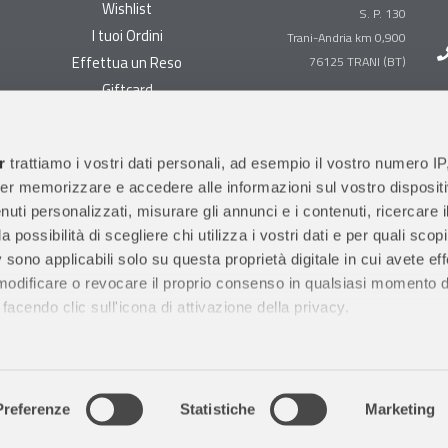
Wishlist
S. P. 130
I tuoi Ordini
Trani-Andria km 0,900
Effettua un Reso
Giftcard
Centralino:
0883 494847
Gestisci cookie
Megastore:
0883 494890
Garanzie
r
trattiamo i vostri dati personali, ad esempio il vostro numero IP
Prima Infanzia:
0883
er memorizzare e accedere alle informazioni sul vostro dispositiv
Condizioni di vendita
494858
uti personalizzati, misurare gli annunci e i contenuti, ricercare i
Spedizioni e Resi
Orari di apertura al pubblico
a possibilità di scegliere chi utilizza i vostri dati e per quali scop
Pagamenti sicuri
 sono applicabili solo su questa proprietà digitale in cui avete eff
 modificare o revocare il proprio consenso in qualsiasi momento d
facendo clic sull'icona di attivazione della privacy.
remmo anche:
ni sulla tua posizione geografica, con un'approssimazione di qu
m 0,900 (16 bis uscita Trani Nord)
76125 TRANI (BT)
P. IVA IT04
positivo, scansionandolo attivamente alla ricerca di caratteristiche
Preferenze
Statistiche
Marketing
3.000.000 i.v.