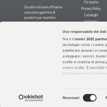
Chi siamo
Da oltre 40 anni offriamo
Privacy Policy
una vasta gamma di
Cataloghi
prodotti per bambini.
Volantini
La nostra piattaforma di
Opportunità di lavoro
e-commerce è ideale per
Uso responsabile dei dati
genitori e specialisti alla
DURC e Tracciabilità
ricerca di giocattoli, articoli
Noi e
i nostri 1022 partne
Rilevazione Misure
per l'infanzia, cancelleria e
tecnologie come i cookie p
Radiatori
arredi.
pubblicare annunci e conten
Con migliaia di prodotti
sviluppare i servizi. Avete l
disponibili, forniamo
scelte in materia di privacy
prodotti di qualità per
vostre scelte. È possibile
soddisfare le esigenze dei
Dichiarazione sui cookie o 
clienti.
Con il tuo consenso, vor
raccogliere informazio
Gruppo Giodicart srl
S. P. 130 Trani-Andria k
Selezione
Identificare il tuo dis
Necessari
del
(impronte digitali).
consenso