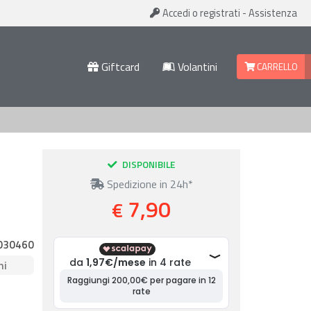
Accedi
o registrati
-
Assistenza
Giftcard
Volantini
CARRELLO
DISPONIBILE
Spedizione in 24h*
7,90
€
030460
ni