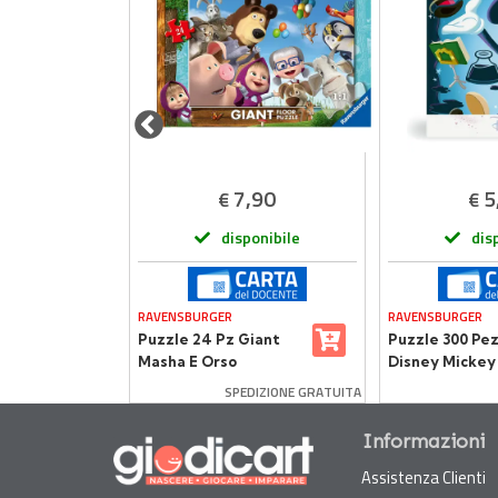
,90
7,90
5
€
€
onibile
disponibile
dis
RAVENSBURGER
RAVENSBURGER
Orto |
Puzzle 24 Pz Giant
Puzzle 300 Pez
o per
Masha E Orso
Disney Mickey
DIZIONE GRATUITA
SPEDIZIONE GRATUITA
Informazioni
Assistenza Clienti