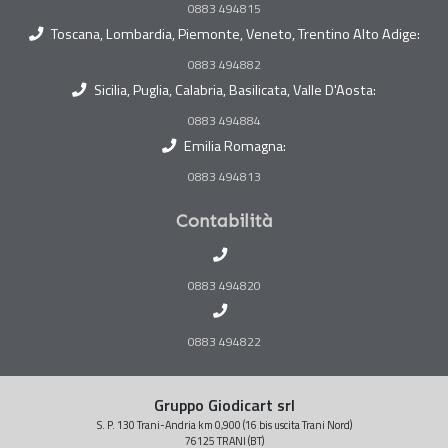
0883 494815
Toscana, Lombardia, Piemonte, Veneto, Trentino Alto Adige:
0883 494882
Sicilia, Puglia, Calabria, Basilicata, Valle D'Aosta:
0883 494884
Emilia Romagna:
0883 494813
Contabilità
0883 494820
0883 494822
Gruppo Giodicart srl
S. P. 130 Trani-Andria km 0,900 (16 bis uscita Trani Nord)
76125 TRANI (BT)