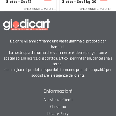
Giotto – Set 12
Giotto – Set 1 kg, 20
Colori, 12x350 g |
Colori | Green e
SPEDIZIONE GRATUITA
SPEDIZIONE GRATUITA
Green, Sicura e
Sicura per Bambini
Morbida
Da oltre 40 anni offriamo una vasta gamma di prodotti per
bambini.
La nostra piattaforma di e-commerce è ideale per genitori e
specialisti alla ricerca di giocattoli, articoli per l'infanzia, cancelleria e
arredi.
Con migliaia di prodotti disponibili, forniamo prodotti di qualità per
soddisfare le esigenze dei clienti.
Informazioni
Assistenza Clienti
Chi siamo
Privacy Policy