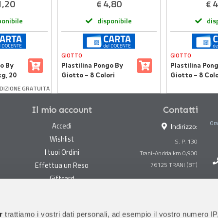
1,20
4,80
4
€
€
ponibile
disponibile
dis
GIOTTO
GIOTTO
go By
Plastilina Pongo By
Plastilina Pon
kg, 20
Giotto – 8 Colori
Giotto – 8 Colo
e
Classici | Green,
Pelle | Green, 
DIZIONE GRATUITA
bini
Sicura e Morbida per
Morbida
Bambini
Il mio account
Contatti
Ora
Accedi
Indirizzo:
Wishlist
S. P. 130
I tuoi Ordini
Trani-Andria km 0,900
Effettua un Reso
Giftcard
Centralino:
0883 494847
Gestisci cookie
Megastore:
0883 494890
Garanzie
r
trattiamo i vostri dati personali, ad esempio il vostro numero IP