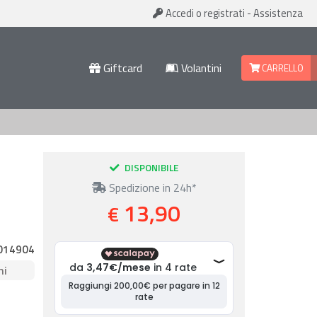
Accedi
o registrati
-
Assistenza
Giftcard
Volantini
CARRELLO
DISPONIBILE
Spedizione in 24h*
13,90
€
014904
ni