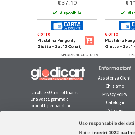
,90
37,10
1
€
€
onibile
disponibile
dis
GIOTTO
GIOTTO
zzi
Plastilina Pongo By
Plastilina Pon
kemon
Giotto – Set 12 Colori,
Giotto – Set 1 
12x350 g | Green,
Colori | Green 
DIZIONE GRATUITA
SPEDIZIONE GRATUITA
SPE
Sicura e Morbida
Sicura per Bam
Informazioni
Assistenza Clienti
Chi siamo
Da oltre 40 anni offriamo
Privacy Policy
una vasta gamma di
Cataloghi
prodotti per bambini.
Volantini
La nostra piattaforma di
Opportunità di lavoro
e-commerce è ideale per
Uso responsabile dei dati
genitori e specialisti alla
DURC e Tracciabilità
ricerca di giocattoli, articoli
Noi e
i nostri 1022 partne
Rilevazione Misure