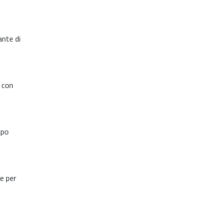
ante di
e con
mpo
le per