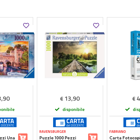
3,90
13,90
4
€
€
ponibile
disponibile
dis
RAVENSBURGER
FABRIANO
zzi Una
Puzzle 1000 Pezzi
Carta Fotocop