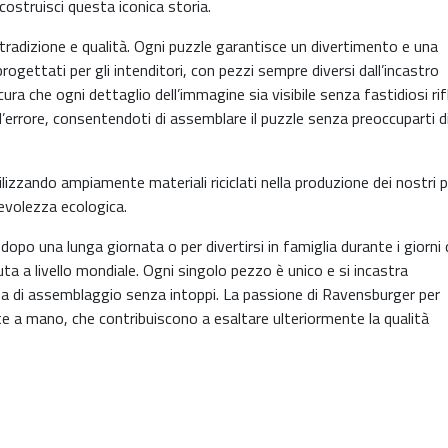
costruisci questa iconica storia.
radizione e qualità. Ogni puzzle garantisce un divertimento e una
rogettati per gli intenditori, con pezzi sempre diversi dall’incastro
cura che ogni dettaglio dell’immagine sia visibile senza fastidiosi rif
d’errore, consentendoti di assemblare il puzzle senza preoccuparti d
izzando ampiamente materiali riciclati nella produzione dei nostri p
pevolezza ecologica.
opo una lunga giornata o per divertirsi in famiglia durante i giorni 
iuta a livello mondiale. Ogni singolo pezzo è unico e si incastra
za di assemblaggio senza intoppi. La passione di Ravensburger per
zate a mano, che contribuiscono a esaltare ulteriormente la qualità