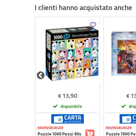
I clienti hanno acquistato anche
,49
13,90
1
€
€
onibile
disponibile
dis
RAVENSBURGER
RAVENSBURGER
lorata
Puzzle 1000 Pezzi 80s
Puzzle 1000 Pe