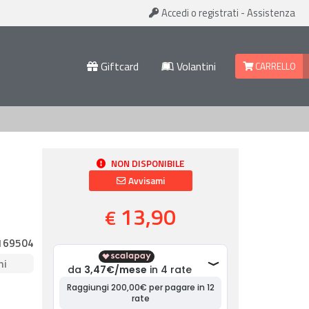
Accedi
o registrati
-
Assistenza
Giftcard
Volantini
CARRELLO
NON DISPONIBILE
Avvisami
13,90
€
169504
ni