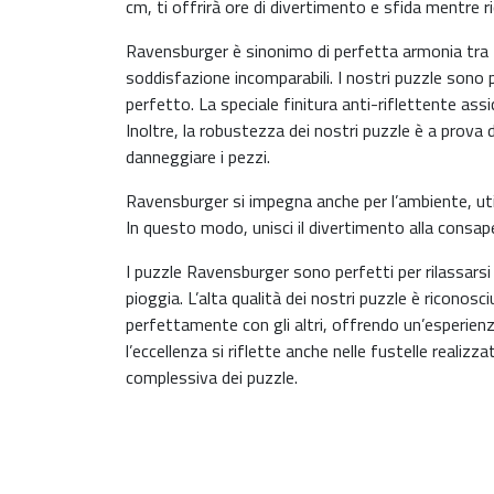
cm, ti offrirà ore di divertimento e sfida mentre ri
Ravensburger è sinonimo di perfetta armonia tra t
soddisfazione incomparabili. I nostri puzzle sono p
perfetto. La speciale finitura anti-riflettente assi
Inoltre, la robustezza dei nostri puzzle è a prova 
danneggiare i pezzi.
Ravensburger si impegna anche per l’ambiente, util
In questo modo, unisci il divertimento alla consa
I puzzle Ravensburger sono perfetti per rilassarsi d
pioggia. L’alta qualità dei nostri puzzle è riconosc
perfettamente con gli altri, offrendo un’esperien
l’eccellenza si riflette anche nelle fustelle realiz
complessiva dei puzzle.