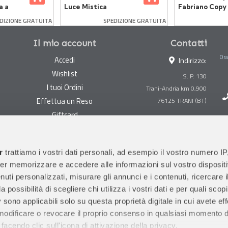
a a
Luce Mistica
Fabriano Copy
Performance 
DIZIONE GRATUITA
SPEDIZIONE GRATUITA
Alta Qualità, 
Sostenibilità
Il mio account
Contatti
Ora
Accedi
Indirizzo:
Wishlist
S. P. 130
I tuoi Ordini
Trani-Andria km 0,900
Effettua un Reso
Giftcard
Centralino:
0883 494847
Gestisci cookie
Megastore:
0883 494890
Garanzie
r
trattiamo i vostri dati personali, ad esempio il vostro numero IP
Prima Infanzia:
0883
er memorizzare e accedere alle informazioni sul vostro dispositiv
Condizioni di vendita
494858
uti personalizzati, misurare gli annunci e i contenuti, ricercare i
Spedizioni e Resi
Orari di apertura al pubblico
a possibilità di scegliere chi utilizza i vostri dati e per quali scop
Pagamenti sicuri
 sono applicabili solo su questa proprietà digitale in cui avete eff
 modificare o revocare il proprio consenso in qualsiasi momento d
facendo clic sull'icona di attivazione della privacy.