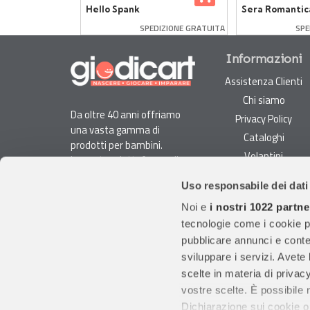
0 gr –
Hello Spank
Sera Romantic
lori
Bath
SPEDIZIONE GRATUITA
SPE
Informazioni
Assistenza Clienti
Chi siamo
Da oltre 40 anni offriamo
Privacy Policy
una vasta gamma di
Cataloghi
prodotti per bambini.
Volantini
La nostra piattaforma di
Opportunità di lavoro
e-commerce è ideale per
Uso responsabile dei dati
genitori e specialisti alla
DURC e Tracciabilità
ricerca di giocattoli, articoli
Noi e
i nostri 1022 partne
Rilevazione Misure
per l'infanzia, cancelleria e
tecnologie come i cookie p
Radiatori
arredi.
pubblicare annunci e conten
Con migliaia di prodotti
sviluppare i servizi. Avete l
disponibili, forniamo
scelte in materia di privacy
prodotti di qualità per
vostre scelte. È possibile
soddisfare le esigenze dei
Dichiarazione sui cookie o 