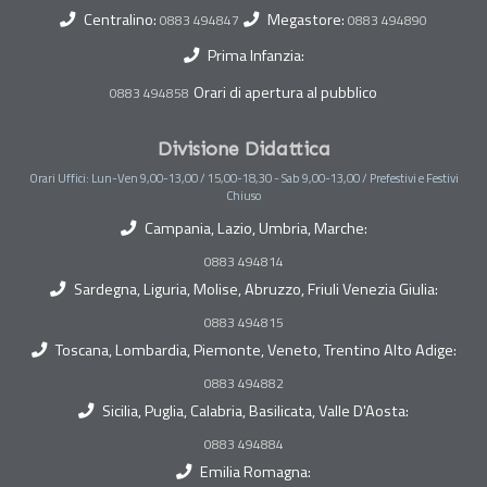
Centralino:
Megastore:
0883 494847
0883 494890
Prima Infanzia:
Orari di apertura al pubblico
0883 494858
Divisione Didattica
Orari Uffici: Lun-Ven 9,00-13,00 / 15,00-18,30 - Sab 9,00-13,00 / Prefestivi e Festivi
Chiuso
Campania, Lazio, Umbria, Marche:
0883 494814
Sardegna, Liguria, Molise, Abruzzo, Friuli Venezia Giulia:
0883 494815
Toscana, Lombardia, Piemonte, Veneto, Trentino Alto Adige:
0883 494882
Sicilia, Puglia, Calabria, Basilicata, Valle D'Aosta:
0883 494884
Emilia Romagna: