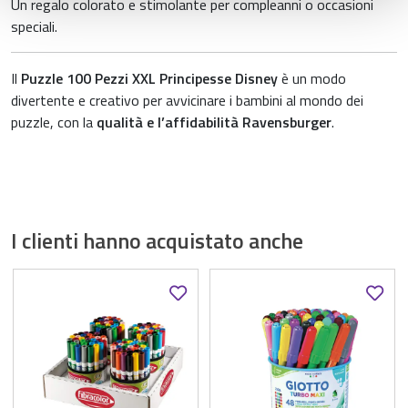
Un regalo colorato e stimolante per compleanni o occasioni
raccolto dal suo utilizzo dei loro servizi.
speciali.
Il
Puzzle 100 Pezzi XXL Principesse Disney
è un modo
divertente e creativo per avvicinare i bambini al mondo dei
puzzle, con la
qualità e l’affidabilità Ravensburger
.
I clienti hanno acquistato anche