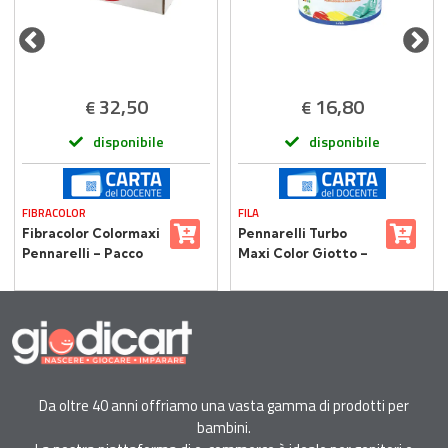
32,50
16,80
€
€
disponibile
disponibile
FIBRACOLOR
FILA
Fibracolor Colormaxi
Pennarelli Turbo
Pennarelli – Pacco
Maxi Color Giotto –
Scuola 144
Barattolo 48
Pennarelli in 12 colori
Pennarelli in 24
Colori
Da oltre 40 anni offriamo una vasta gamma di prodotti per
bambini.