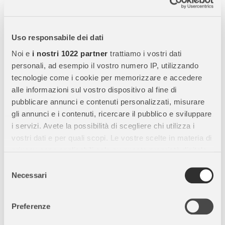
Puzzle 100 Pezzi XXL Principesse Disney –
Ravensburger
Uso responsabile dei dati
Immergiti nel magico mondo delle
Principesse Disney
con il
Noi e
i nostri 1022 partner
trattiamo i vostri dati
Puzzle 100 pezzi XXL Principesse Disney
di Ravensburger.
personali, ad esempio il vostro numero IP, utilizzando
Ideale per bambini dai
6 anni in su
, questo puzzle unisce
tecnologie come i cookie per memorizzare e accedere
creatività, divertimento e apprendimento.
alle informazioni sul vostro dispositivo al fine di
pubblicare annunci e contenuti personalizzati, misurare
gli annunci e i contenuti, ricercare il pubblico e sviluppare
Caratteristiche Principali:
i servizi. Avete la possibilità di scegliere chi utilizza i
vostri dati e per quali scopi. Le vostre scelte in materia di
Numero di pezzi:
100, perfetti per bambini più grandi che
privacy sono applicabili solo su questa proprietà digitale
vogliono una sfida stimolante.
in cui avete effettuato le vostre scelte. È possibile
Selezione
Dimensioni completato:
49 x 36 cm, con un’immagine vivace
modificare o revocare il proprio consenso in qualsiasi
Necessari
del
e dettagliata delle principesse Disney.
momento dalla Dichiarazione sui cookie o facendo clic
consenso
Dimensioni confezione:
34 x 23 x 4 cm, facile da conservare e
sull'icona di attivazione della privacy.
Preferenze
trasportare.
Con il tuo consenso, vorremmo anche:
Qualità Ravensburger:
cartoncino robusto e pezzi ad incastro