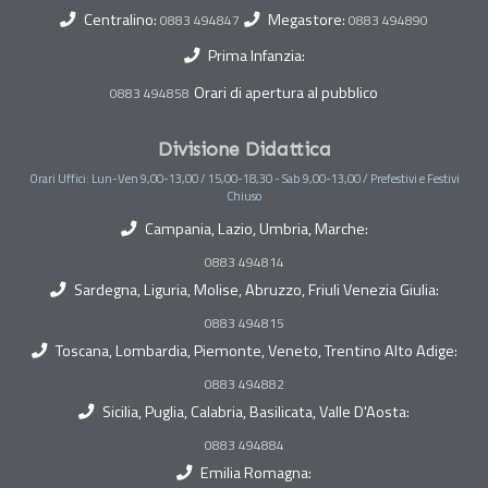
Centralino:
Megastore:
0883 494847
0883 494890
Prima Infanzia:
Orari di apertura al pubblico
0883 494858
Divisione Didattica
Orari Uffici: Lun-Ven 9,00-13,00 / 15,00-18,30 - Sab 9,00-13,00 / Prefestivi e Festivi
Chiuso
Campania, Lazio, Umbria, Marche:
0883 494814
Sardegna, Liguria, Molise, Abruzzo, Friuli Venezia Giulia:
0883 494815
Toscana, Lombardia, Piemonte, Veneto, Trentino Alto Adige:
0883 494882
Sicilia, Puglia, Calabria, Basilicata, Valle D'Aosta:
0883 494884
Emilia Romagna: