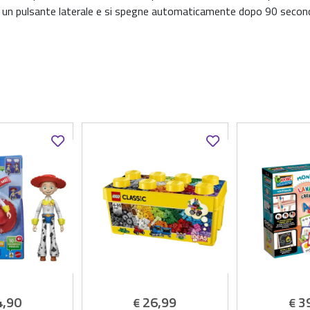
te un pulsante laterale e si spegne automaticamente dopo 90 second
4,90
26,99
3
€
€