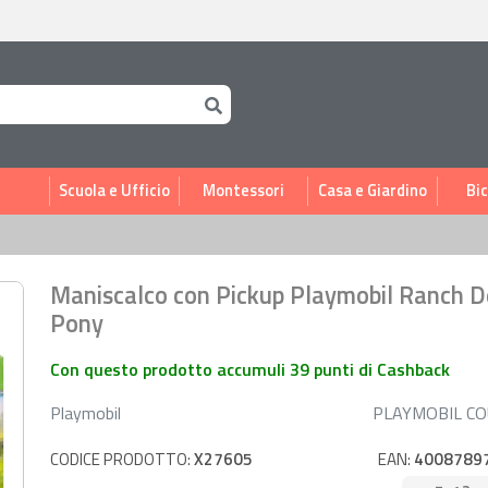
i
Scuola e Ufficio
Montessori
Casa e Giardino
Bic
Maniscalco con Pickup Playmobil Ranch D
Pony
Con questo prodotto accumuli 39 punti di Cashback
Playmobil
PLAYMOBIL C
CODICE PRODOTTO:
X27605
EAN:
4008789