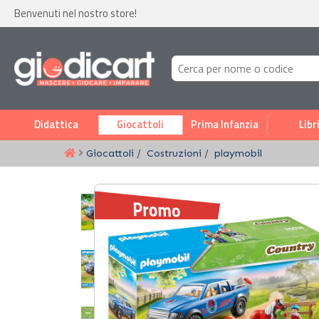
Benvenuti nel nostro store!
Didattica
Giocattoli
Prima Infanzia
Libr
Giocattoli
Costruzioni
playmobil