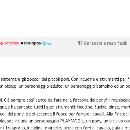
Garanzia e reso facili
 sistemare gli zoccoli dei piccoli poni. Con incudine e strumenti per fe
 un pickup, un personaggio adulto, un personaggio bambino ed un po
. C’è sempre così tanto da fare nella fattoria dei pony! Il maniscal
 quale ha caricato tutti i suoi strumenti: incudine, fucina, pinze, mart
li dei pony, e poi accende il fuoco per ferrare i cavalli. Alla fine dell
 Il playset include un personaggio PLAYMOBIL, un pony, un pick-up co
il trasporto, incudine, martello, pinze con ferri di cavallo, pala e mol