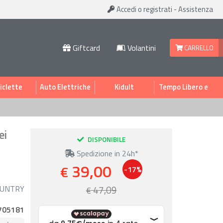
Accedi
o registrati
-
Assistenza
Giftcard
Volantini
CARRELLO
iclette
Auto Elettriche
Kidult
Tempo Libero e
Sport
ei
DISPONIBILE
Spedizione in 24h*
39,00
€
-17%
OUNTRY
47,09
€
705181