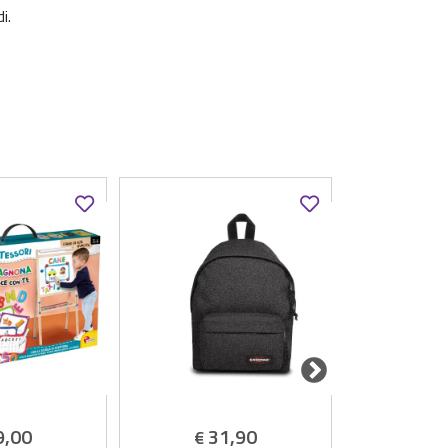
i.
9,00
31,90
2
€
€