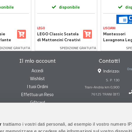
ponibile
disponibile
dis
LEGO
LISCIANI
sie
LEGO Classic Scatola
Montessori
rlante
di Mattoncini Creativi
Lavagnona Le
Media
Cresce Con Te
DIZIONE GRATUITA
SPEDIZIONE GRATUITA
SPE
Il mio account
Contatti
Ora
Accedi
Indirizzo:
Wishlist
S. P. 130
I tuoi Ordini
Trani-Andria km 0,900
Effettua un Reso
Giftcard
Centralino:
0883 494847
Gestisci cookie
Megastore:
0883 494890
Garanzie
r
trattiamo i vostri dati personali, ad esempio il vostro numero IP
Prima Infanzia:
0883
er memorizzare e accedere alle informazioni sul vostro dispositiv