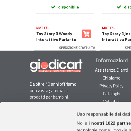
onibile
disponibile
dis
MATTEL
MATTEL
oy
Toy Story 5 Woody
Toy Story 5 Jes
Interattivo Parlante
Interattiva Pa
de
DIZIONE GRATUITA
SPEDIZIONE GRATUITA
SPE
Informazioni
Assistenza Clienti
Chi siamo
Da oltre 40 anni offriamo
Privacy Policy
una vasta gamma di
Cataloghi
prodotti per bambini.
Volantini
La nostra piattaforma di
Opportunità di lavoro
e-commerce è ideale per
Uso responsabile dei dati
genitori e specialisti alla
DURC e Tracciabilità
ricerca di giocattoli, articoli
Noi e
i nostri 1022 partne
Rilevazione Misure
per l'infanzia, cancelleria e
tecnologie come i cookie p