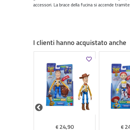
accessori. La brace della fucina si accende trami
I clienti hanno acquistato anche
,90
24,90
2
€
€