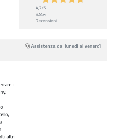
4,7
/5
9.854
Recensioni
Assistenza dal lunedì al venerdì
rrare i
ny.
co
ello,
a
n
ti altri