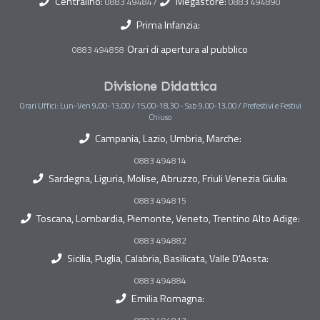
Centralino:
Megastore:
0883 494847
0883 494890
Prima Infanzia:
Orari di apertura al pubblico
0883 494858
Divisione Didattica
Orari Uffici: Lun-Ven 9,00-13,00 / 15,00-18,30 - Sab 9,00-13,00 / Prefestivi e Festivi
Chiuso
Campania, Lazio, Umbria, Marche:
0883 494814
Sardegna, Liguria, Molise, Abruzzo, Friuli Venezia Giulia:
0883 494815
Toscana, Lombardia, Piemonte, Veneto, Trentino Alto Adige:
0883 494882
Sicilia, Puglia, Calabria, Basilicata, Valle D'Aosta:
0883 494884
Emilia Romagna: