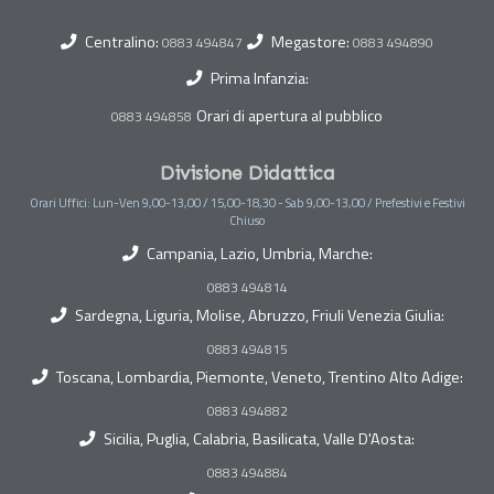
Centralino:
Megastore:
0883 494847
0883 494890
Prima Infanzia:
Orari di apertura al pubblico
0883 494858
Divisione Didattica
Orari Uffici: Lun-Ven 9,00-13,00 / 15,00-18,30 - Sab 9,00-13,00 / Prefestivi e Festivi
Chiuso
Campania, Lazio, Umbria, Marche:
0883 494814
Sardegna, Liguria, Molise, Abruzzo, Friuli Venezia Giulia:
0883 494815
Toscana, Lombardia, Piemonte, Veneto, Trentino Alto Adige:
0883 494882
Sicilia, Puglia, Calabria, Basilicata, Valle D'Aosta:
0883 494884