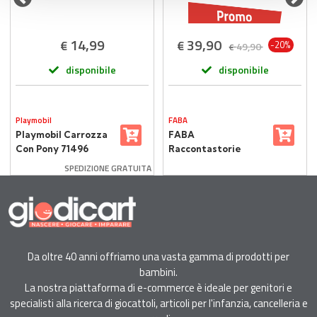
14,99
39,90
€
€
-20%
49,90
€
disponibile
disponibile
Playmobil
FABA
Playmobil Carrozza
FABA
Con Pony 71496
Raccontastorie
Bianco con
SPEDIZIONE GRATUITA
Personaggio Sonoro
Ele l'Elefante
Da oltre 40 anni offriamo una vasta gamma di prodotti per
bambini.
La nostra piattaforma di e-commerce è ideale per genitori e
specialisti alla ricerca di giocattoli, articoli per l'infanzia, cancelleria e