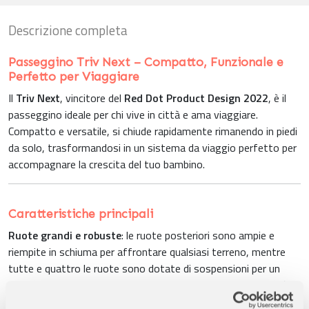
Descrizione completa
Passeggino Triv Next – Compatto, Funzionale e
Perfetto per Viaggiare
Il
Triv Next
, vincitore del
Red Dot Product Design 2022
, è il
passeggino ideale per chi vive in città e ama viaggiare.
Compatto e versatile, si chiude rapidamente rimanendo in piedi
da solo, trasformandosi in un sistema da viaggio perfetto per
accompagnare la crescita del tuo bambino.
Caratteristiche principali
Ruote grandi e robuste
: le ruote posteriori sono ampie e
riempite in schiuma per affrontare qualsiasi terreno, mentre
tutte e quattro le ruote sono dotate di sospensioni per un
comfort ottimale.
Sospensioni integrate
: anche la seduta è
ammortizzata per garantire il massimo comfort al bambino su