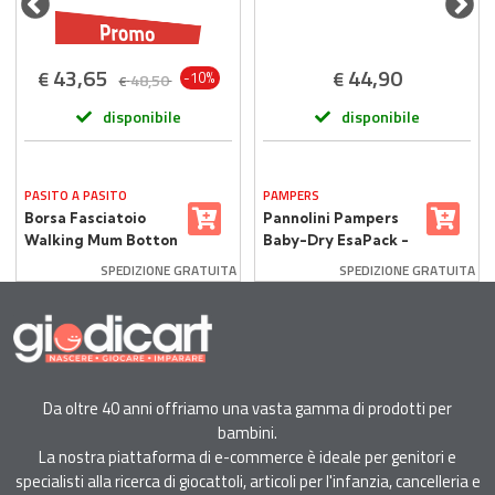
43,65
44,90
€
€
-10%
48,50
€
disponibile
disponibile
PASITO A PASITO
PAMPERS
Borsa Fasciatoio
Pannolini Pampers
Walking Mum Botton
Baby-Dry EsaPack -
Strisce con
Taglia 4 - 7-18 Kg -
SPEDIZIONE GRATUITA
SPEDIZIONE GRATUITA
Materassino
144 Pezzi
Da oltre 40 anni offriamo una vasta gamma di prodotti per
bambini.
La nostra piattaforma di e-commerce è ideale per genitori e
specialisti alla ricerca di giocattoli, articoli per l'infanzia, cancelleria e