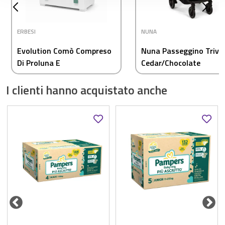
ERBESI
NUNA
Evolution Comò Compreso
Nuna Passeggino Triv 
Di Proluna E
Cedar/Chocolate
Coprifasciatoio Bianco
I clienti hanno acquistato anche
Salvia