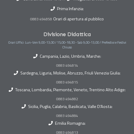
Prima Infanzia:
Orari di apertura al pubblico
0883 494858
Divisione Didattica
Orari Uffici: Lun-Ven 9,00-13,00 / 15,00-18,30 - Sab 9,00-13,00 / Prefestivi e Festivi
Chiuso
Campania, Lazio, Umbria, Marche:
0883 494814
Sardegna, Liguria, Molise, Abruzzo, Friuli Venezia Giulia:
0883 494815
Toscana, Lombardia, Piemonte, Veneto, Trentino Alto Adige:
0883 494882
Sicilia, Puglia, Calabria, Basilicata, Valle D'Aosta:
0883 494884
Emilia Romagna:
0883 494813