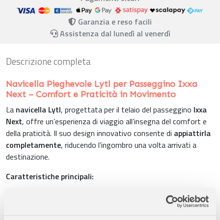
Garanzia e reso facili
Assistenza dal lunedì al venerdì
Descrizione completa
Navicella Pieghevole Lytl per Passeggino Ixxa
Next – Comfort e Praticità in Movimento
La
navicella Lytl
, progettata per il telaio del passeggino
Ixxa
Next
, offre un’esperienza di viaggio all’insegna del comfort e
della praticità. Il suo design innovativo consente di
appiattirla
completamente
, riducendo l’ingombro una volta arrivati a
destinazione.
Caratteristiche principali:
Massimo Comfort
– Offre un ambiente accogliente e sicuro
per il tuo bambino, con materiali di alta qualità e dettagli curati.
Capottina Idrorepellente UPF 50+
– Protezione ottimale da