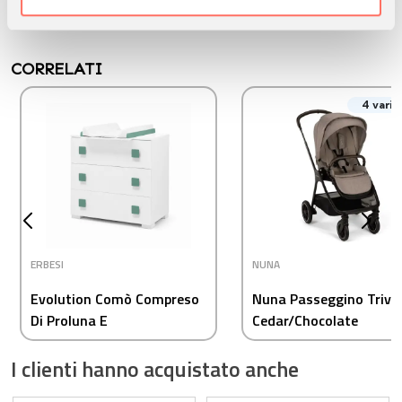
nostri partner che si occupano di analisi dei dati web,
pubblicità e social media, i quali potrebbero combinarle
con altre informazioni che ha fornito loro o che hanno
CORRELATI
raccolto dal suo utilizzo dei loro servizi.
4 varia
ERBESI
NUNA
Evolution Comò Compreso
Nuna Passeggino Triv 
Di Proluna E
Cedar/Chocolate
Coprifasciatoio Bianco
I clienti hanno acquistato anche
Salvia