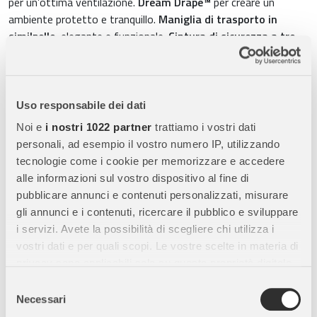
per un’ottima ventilazione.
Dream Drape™
per creare un
ambiente protetto e tranquillo.
Maniglia di trasporto in
similpelle
, elegante e funzionale.
Cintura di sicurezza a tre
punti
, per mantenere il bambino sempre al sicuro.
Inserti per
neonato e materasso in jersey organico
, realizzati con
fibra
di cotone GOTS™
, priva di tossine e pesticidi per la massima
sicurezza.
Tasca portaoggetti nascosta
, per riporre piccoli
Uso responsabile dei dati
accessori essenziali.
Noi e
i nostri 1022 partner
trattiamo i vostri dati
personali, ad esempio il vostro numero IP, utilizzando
tecnologie come i cookie per memorizzare e accedere
Utilizzo e compatibilità
alle informazioni sul vostro dispositivo al fine di
Posizionamento laterale
: per bambini da
40 a 70 cm di
pubblicare annunci e contenuti personalizzati, misurare
altezza
(max
9 kg
di peso).
Installazione in auto
: con
base
gli annunci e i contenuti, ricercare il pubblico e sviluppare
Next
(acquistabile separatamente).
Compatibile con
i servizi. Avete la possibilità di scegliere chi utilizza i
passeggini
:
Mixx Next
e
Triv
, per un sistema modulare
vostri dati e per quali scopi. Le vostre scelte in materia di
perfetto.
privacy sono applicabili solo su questa proprietà digitale
in cui avete effettuato le vostre scelte. È possibile
Selezione
modificare o revocare il proprio consenso in qualsiasi
Necessari
del
Dimensioni e peso
momento dalla Dichiarazione sui cookie o facendo clic