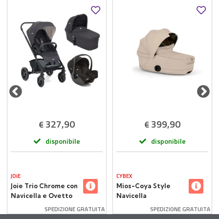
327,90
399,90
€
€
disponibile
disponibile
JOiE
CYBEX
Joie Trio Chrome con
Mios-Coya Style
Navicella e Ovetto
Navicella
i-Size i-Snug Ember
Richiudibile Cozy
SPEDIZIONE GRATUITA
SPEDIZIONE GRATUITA
Beige Cybex