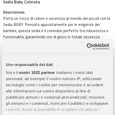
Sedia Baby Colorata
Descrizione:
Porta un tocco di colore e sicurezza al mondo dei piccoli con la
Sedia BABY. Pensata appositamente per le esigenze dei
bambini, questa sedia è il connubio perfetto tra robustezza e
funzionalità, garantendo ore di gioco in totale sicurezza.
Caratteristiche Principali:
Materiale di Alta Qualità:
La sedia è realizzata in plastica
Uso responsabile dei dati
resistente e duratura, assicurando la massima sicurezza per i
Noi e
i nostri 1022 partner
trattiamo i vostri dati
bambini durante l’uso.
personali, ad esempio il vostro numero IP, utilizzando
tecnologie come i cookie per memorizzare e accedere
Design Confortevole:
Pensata per i bambini, la sedia ha
alle informazioni sul vostro dispositivo al fine di
dimensioni ottimali che offrono un’ottima ergonomia e
pubblicare annunci e contenuti personalizzati, misurare
comfort durante l’uso.
gli annunci e i contenuti, ricercare il pubblico e sviluppare
Facile da Maneggiare:
Leggera e di dimensioni contenute, è
i servizi. Avete la possibilità di scegliere chi utilizza i
facile da spostare e sistemare dove preferisci, rendendola