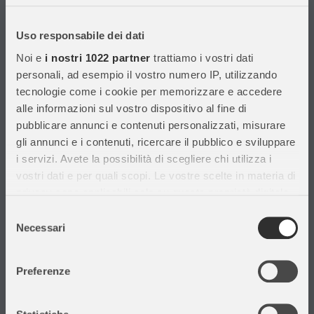
Con migliaia di prodotti disponibili, forniamo prodotti di qualità per
soddisfare le esigenze dei clienti.
Uso responsabile dei dati
Noi e
i nostri 1022 partner
trattiamo i vostri dati
Informazioni
personali, ad esempio il vostro numero IP, utilizzando
tecnologie come i cookie per memorizzare e accedere
Assistenza Clienti
alle informazioni sul vostro dispositivo al fine di
Chi siamo
pubblicare annunci e contenuti personalizzati, misurare
Privacy Policy
gli annunci e i contenuti, ricercare il pubblico e sviluppare
Cataloghi
i servizi. Avete la possibilità di scegliere chi utilizza i
Volantini
vostri dati e per quali scopi. Le vostre scelte in materia di
Opportunità di lavoro
privacy sono applicabili solo su questa proprietà digitale
DURC e Tracciabilità
in cui avete effettuato le vostre scelte. È possibile
Selezione
Rilevazione Misure Radiatori
modificare o revocare il proprio consenso in qualsiasi
Necessari
del
momento dalla Dichiarazione sui cookie o facendo clic
consenso
sull'icona di attivazione della privacy.
Preferenze
Con il tuo consenso, vorremmo anche:
Il mio account
raccogliere informazioni sulla tua posizione