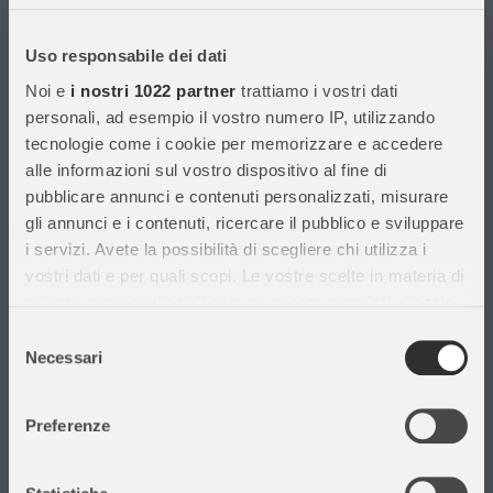
Con migliaia di prodotti disponibili, forniamo prodotti di qualità per
soddisfare le esigenze dei clienti.
Uso responsabile dei dati
Noi e
i nostri 1022 partner
trattiamo i vostri dati
Informazioni
personali, ad esempio il vostro numero IP, utilizzando
tecnologie come i cookie per memorizzare e accedere
Assistenza Clienti
alle informazioni sul vostro dispositivo al fine di
Chi siamo
pubblicare annunci e contenuti personalizzati, misurare
Privacy Policy
gli annunci e i contenuti, ricercare il pubblico e sviluppare
Cataloghi
i servizi. Avete la possibilità di scegliere chi utilizza i
Volantini
vostri dati e per quali scopi. Le vostre scelte in materia di
Opportunità di lavoro
privacy sono applicabili solo su questa proprietà digitale
DURC e Tracciabilità
in cui avete effettuato le vostre scelte. È possibile
Selezione
Rilevazione Misure Radiatori
modificare o revocare il proprio consenso in qualsiasi
Necessari
del
momento dalla Dichiarazione sui cookie o facendo clic
consenso
sull'icona di attivazione della privacy.
Preferenze
Con il tuo consenso, vorremmo anche:
Il mio account
raccogliere informazioni sulla tua posizione