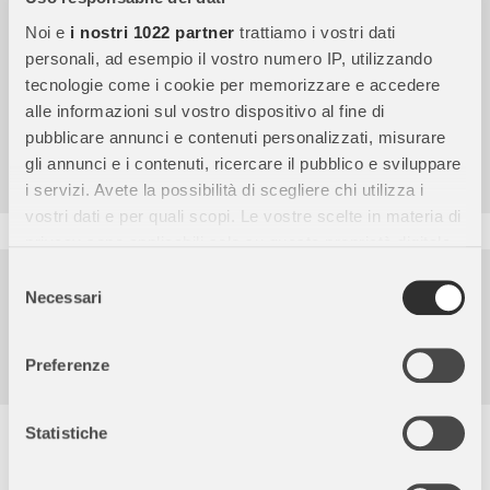
Noi e
i nostri 1022 partner
trattiamo i vostri dati
personali, ad esempio il vostro numero IP, utilizzando
tecnologie come i cookie per memorizzare e accedere
alle informazioni sul vostro dispositivo al fine di
4,7
/5
pubblicare annunci e contenuti personalizzati, misurare
9.859
gli annunci e i contenuti, ricercare il pubblico e sviluppare
Recensioni
i servizi. Avete la possibilità di scegliere chi utilizza i
vostri dati e per quali scopi. Le vostre scelte in materia di
privacy sono applicabili solo su questa proprietà digitale
in cui avete effettuato le vostre scelte. È possibile
Pagamenti sicuri
Selezione
modificare o revocare il proprio consenso in qualsiasi
Necessari
del
momento dalla Dichiarazione sui cookie o facendo clic
Garanzia e reso facili
consenso
sull'icona di attivazione della privacy.
Assistenza dal lunedì al venerdì
Preferenze
Con il tuo consenso, vorremmo anche:
raccogliere informazioni sulla tua posizione
Statistiche
Descrizione completa
geografica, con un'approssimazione di qualche
metro,
colore acrilico fine , bottiglia da 125 ml con tappo dosatore ,