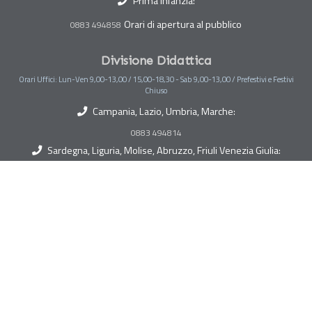
Prima Infanzia:
Orari di apertura al pubblico
0883 494858
Divisione Didattica
Orari Uffici: Lun-Ven 9,00-13,00 / 15,00-18,30 - Sab 9,00-13,00 / Prefestivi e Festivi
Chiuso
Campania, Lazio, Umbria, Marche:
0883 494814
Sardegna, Liguria, Molise, Abruzzo, Friuli Venezia Giulia:
0883 494815
Toscana, Lombardia, Piemonte, Veneto, Trentino Alto Adige:
0883 494882
Sicilia, Puglia, Calabria, Basilicata, Valle D'Aosta:
0883 494884
Emilia Romagna:
0883 494813