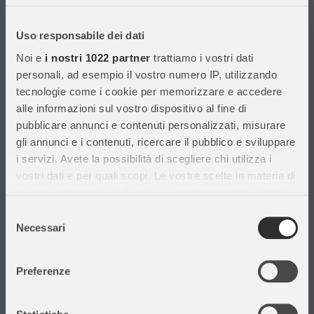
Con migliaia di prodotti disponibili, forniamo prodotti di qualità per
soddisfare le esigenze dei clienti.
Uso responsabile dei dati
Noi e
i nostri 1022 partner
trattiamo i vostri dati
Informazioni
personali, ad esempio il vostro numero IP, utilizzando
tecnologie come i cookie per memorizzare e accedere
Assistenza Clienti
alle informazioni sul vostro dispositivo al fine di
Chi siamo
pubblicare annunci e contenuti personalizzati, misurare
Privacy Policy
gli annunci e i contenuti, ricercare il pubblico e sviluppare
Cataloghi
i servizi. Avete la possibilità di scegliere chi utilizza i
Volantini
vostri dati e per quali scopi. Le vostre scelte in materia di
Opportunità di lavoro
privacy sono applicabili solo su questa proprietà digitale
DURC e Tracciabilità
in cui avete effettuato le vostre scelte. È possibile
Selezione
Rilevazione Misure Radiatori
modificare o revocare il proprio consenso in qualsiasi
Necessari
del
momento dalla Dichiarazione sui cookie o facendo clic
consenso
sull'icona di attivazione della privacy.
Preferenze
Con il tuo consenso, vorremmo anche:
Il mio account
raccogliere informazioni sulla tua posizione