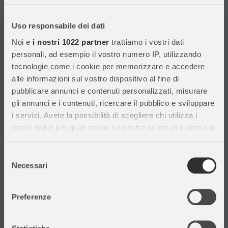
Con migliaia di prodotti disponibili, forniamo prodotti di qualità per
soddisfare le esigenze dei clienti.
Uso responsabile dei dati
Noi e
i nostri 1022 partner
trattiamo i vostri dati
Informazioni
personali, ad esempio il vostro numero IP, utilizzando
tecnologie come i cookie per memorizzare e accedere
Assistenza Clienti
alle informazioni sul vostro dispositivo al fine di
Chi siamo
pubblicare annunci e contenuti personalizzati, misurare
Privacy Policy
gli annunci e i contenuti, ricercare il pubblico e sviluppare
Cataloghi
i servizi. Avete la possibilità di scegliere chi utilizza i
Volantini
vostri dati e per quali scopi. Le vostre scelte in materia di
Opportunità di lavoro
privacy sono applicabili solo su questa proprietà digitale
DURC e Tracciabilità
in cui avete effettuato le vostre scelte. È possibile
Selezione
Rilevazione Misure Radiatori
modificare o revocare il proprio consenso in qualsiasi
Necessari
del
momento dalla Dichiarazione sui cookie o facendo clic
consenso
sull'icona di attivazione della privacy.
Preferenze
Con il tuo consenso, vorremmo anche:
Il mio account
raccogliere informazioni sulla tua posizione