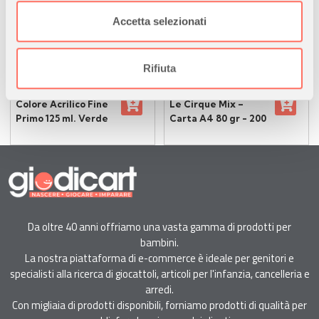
2,99
6,25
€
€
Utilizziamo i cookie per personalizzare contenuti ed
Accetta selezionati
annunci, per fornire funzionalità dei social media e per
disponibile
disponibile
analizzare il nostro traffico. Condividiamo inoltre
informazioni sul modo in cui utilizza il nostro sito con i
Rifiuta
nostri partner che si occupano di analisi dei dati web,
MOROCOLOR
FAVINI
pubblicità e social media, i quali potrebbero combinarle
Colore Acrilico Fine
Le Cirque Mix –
con altre informazioni che ha fornito loro o che hanno
Primo 125 ml. Verde
Carta A4 80 gr - 200
Brillante
Fogli - Tinte Forti
raccolto dal suo utilizzo dei loro servizi.
Da oltre 40 anni offriamo una vasta gamma di prodotti per
bambini.
La nostra piattaforma di e-commerce è ideale per genitori e
specialisti alla ricerca di giocattoli, articoli per l'infanzia, cancelleria e
arredi.
Con migliaia di prodotti disponibili, forniamo prodotti di qualità per