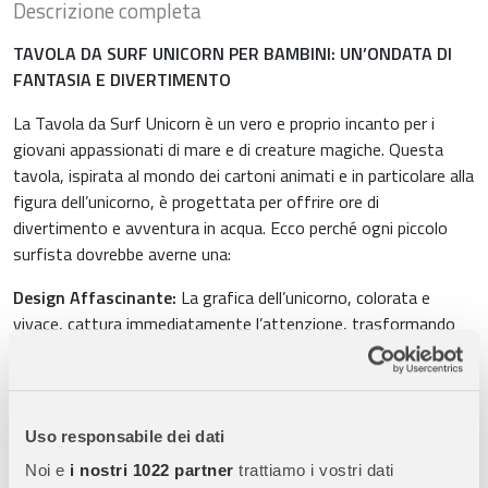
Descrizione completa
TAVOLA DA SURF UNICORN PER BAMBINI: UN’ONDATA DI
FANTASIA E DIVERTIMENTO
La Tavola da Surf Unicorn è un vero e proprio incanto per i
giovani appassionati di mare e di creature magiche. Questa
tavola, ispirata al mondo dei cartoni animati e in particolare alla
figura dell’unicorno, è progettata per offrire ore di
divertimento e avventura in acqua. Ecco perché ogni piccolo
surfista dovrebbe averne una:
Design Affascinante:
La grafica dell’unicorno, colorata e
vivace, cattura immediatamente l’attenzione, trasformando
ogni uscita in mare o in piscina in un momento speciale.
Questo design è perfetto per stimolare l’immaginazione dei
bambini, invitandoli a inventare storie e avventure mentre
cavalcano le onde.
Uso responsabile dei dati
Struttura Solida e Durevole:
Realizzata con un nucleo di
Noi e
i nostri 1022 partner
trattiamo i vostri dati