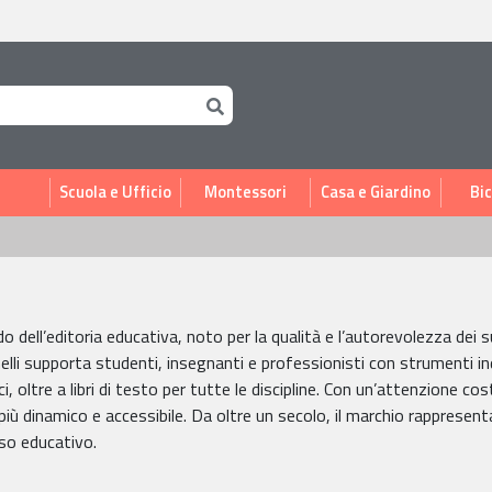
i
Scuola e Ufficio
Montessori
Casa e Giardino
Bic
o dell’editoria educativa, noto per la qualità e l’autorevolezza dei s
chelli supporta studenti, insegnanti e professionisti con strumenti ind
ici, oltre a libri di testo per tutte le discipline. Con un’attenzione cos
ù dinamico e accessibile. Da oltre un secolo, il marchio rappresenta 
so educativo.