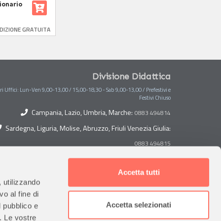
zionario
, 4ª 2024
DIZIONE GRATUITA
Divisione Didattica
ri Uffici: Lun-Ven 9,00-13,00 / 15,00-18,30 - Sab 9,00-13,00 / Prefestivi e
Festivi Chiuso
Campania, Lazio, Umbria, Marche:
0883 494814
Sardegna, Liguria, Molise, Abruzzo, Friuli Venezia Giulia:
0883 494815
Toscana, Lombardia, Piemonte, Veneto, Trentino Alto
Adige:
Accetta tutti
0883 494882
, utilizzando
Sicilia, Puglia, Calabria, Basilicata, Valle D'Aosta:
o al fine di
Accetta selezionati
l pubblico e
Emilia Romagna:
0883 494884
0883 494813
i. Le vostre