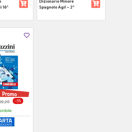
e
Dizionario Minore
i 16^
Spagnolo Àgil – 2^
Edizione Plus –
ZANICHELLI
-5%
82,20
onibile