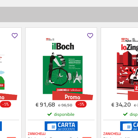
91,68
34,20
€
€
-5%
-5%
96,50
€
€
disponibile
disp
ZANICHELLI
ZANICHELLI