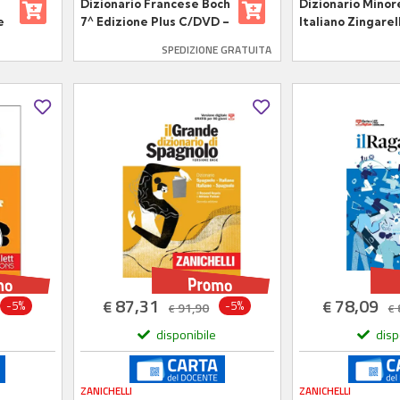
Dizionario Francese Boch
Dizionario Minor
e
7^ Edizione Plus C/DVD –
Italiano Zingarell
ZANICHELLI
Edizione Plus –
SPEDIZIONE GRATUITA
ZANICHELLI
87,31
78,09
€
€
-5%
-5%
91,90
€
€
disponibile
disp
ZANICHELLI
ZANICHELLI