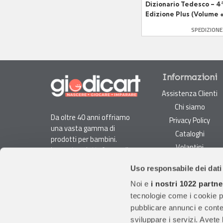
Dizionario Tedesco – 4
Edizione Plus (Volume 
DVD + App + Online)
SPEDIZION
Informazioni
Assistenza Clienti
Chi siamo
Da oltre 40 anni offriamo
Privacy Policy
una vasta gamma di
Cataloghi
prodotti per bambini.
Volantini
La nostra piattaforma di
Opportunità di lavoro
e-commerce è ideale per
Uso responsabile dei dati
genitori e specialisti alla
DURC e Tracciabilità
ricerca di giocattoli, articoli
Noi e
i nostri 1022 partne
Rilevazione Misure
per l'infanzia, cancelleria e
tecnologie come i cookie p
Radiatori
arredi.
pubblicare annunci e conten
Con migliaia di prodotti
sviluppare i servizi. Avete l