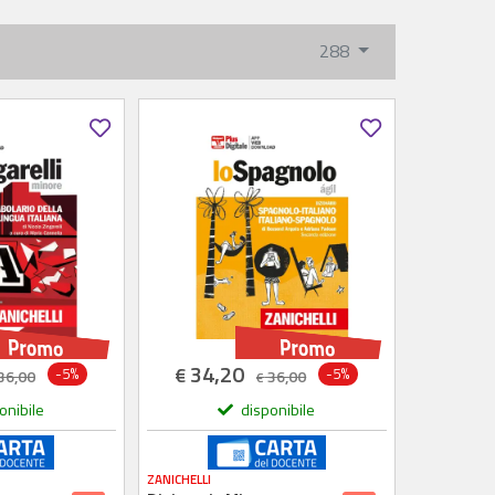
288
34,20
€
-5%
-5%
36,00
36,00
€
onibile
disponibile
ZANICHELLI