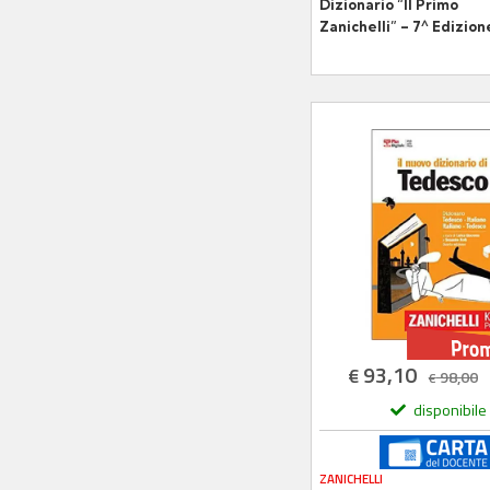
Dizionario “Il Primo
Zanichelli” – 7^ Edizion
93,10
€
98,00
€
disponibile
ZANICHELLI