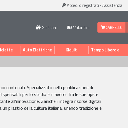
Accedi
o registrati
-
Assistenza
Giftcard
Volantini
CARRELLO
iclette
Auto Elettriche
Kidult
Tempo Libero e
Sport
uoi contenuti. Specializzato nella pubblicazione di
ispensabili per lo studio e il lavoro. Tra le sue opere
tante all’innovazione, Zanichelli integra risorse digitali
un pilastro della cultura italiana, unendo tradizione e