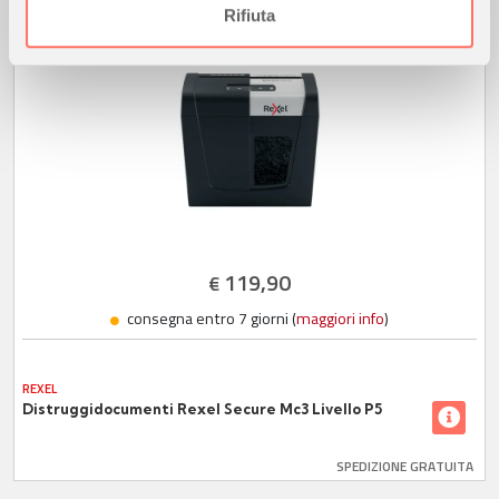
informazioni sul modo in cui utilizza il nostro sito con i
Rifiuta
nostri partner che si occupano di analisi dei dati web,
pubblicità e social media, i quali potrebbero combinarle
con altre informazioni che ha fornito loro o che hanno
raccolto dal suo utilizzo dei loro servizi.
119,90
€
consegna entro 7 giorni (
maggiori info
)
REXEL
Distruggidocumenti Rexel Secure Mc3 Livello P5
SPEDIZIONE GRATUITA