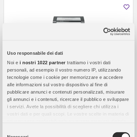
Uso responsabile dei dati
Noi e
i nostri 1022 partner
trattiamo i vostri dati
personali, ad esempio il vostro numero IP, utilizzando
tecnologie come i cookie per memorizzare e accedere
consegna entro 7 giorni (
maggiori info
)
alle informazioni sul vostro dispositivo al fine di
pubblicare annunci e contenuti personalizzati, misurare
gli annunci e i contenuti, ricercare il pubblico e sviluppare
REXEL
i servizi. Avete la possibilità di scegliere chi utilizza i
Distruggidocumenti Rexel Momentum X312 Livello P3
vostri dati e per quali scopi. Le vostre scelte in materia di
privacy sono applicabili solo su questa proprietà digitale
SPEDIZIONE GRATUITA
in cui avete effettuato le vostre scelte. È possibile
Selezione
modificare o revocare il proprio consenso in qualsiasi
Necessari