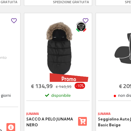
E GRATUITA
SPEDIZIONE GRATUITA
SPE
DETTAGLI BIANCO
Rosegold Telaio
ECOPELLE
Rosegold
134,99
20
€
€
-10%
149,99
€
giorni
disponibile
non di
JUNAMA
JUNAMA
SACCO A PELO JUNAMA
Seggiolino Auto
NERO
Basic Beige