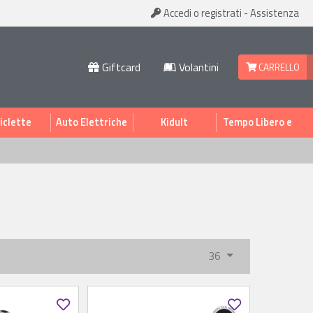
Accedi
o registrati
-
Assistenza
Giftcard
Volantini
CARRELLO
iclette
Auto Elettriche
Kidult
Tempo Libero e
Sport
36