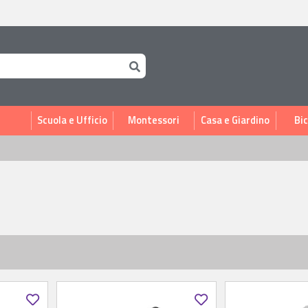
i
Scuola e Ufficio
Montessori
Casa e Giardino
Bic