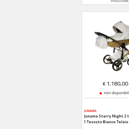
SPEDIZION
telaio Oro Rosa
1.180,00
€
non disponibi
JUNAMA
Junama Starry Night 2 I
1 Tessuto Bianco Telaio
Oro Giallo Dettagli