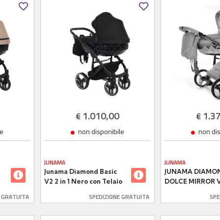
1.010,00
1.3
€
€
le
non disponibile
non di
JUNAMA
JUNAMA
Junama Diamond Basic
JUNAMA DIAMO
V2 2 in 1 Nero con Telaio
DOLCE MIRROR V3
Nero
ECOPELLE GREY
E GRATUITA
SPEDIZIONE GRATUITA
SPE
SILVER GLOSSY
TELAIO.51 CM