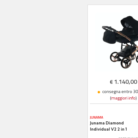
1.140,00
€
consegna entro 30 
(
maggiori info
)
JUNAMA
Junama Diamond
Individual V2 2 in 1
Tessuto Nero/Nero