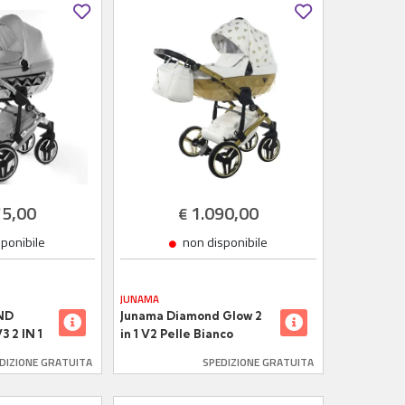
75,00
1.090,00
€
sponibile
non disponibile
JUNAMA
ND
Junama Diamond Glow 2
 2 IN 1
in 1 V2 Pelle Bianco
 NAV.
Navicella Oro Satinato
DIZIONE GRATUITA
SPEDIZIONE GRATUITA
Telaio Oro Gio