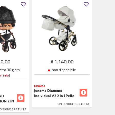
50,00
1.140,00
€
tro 30 giorni
non disponibile
i info
)
JUNAMA
Junama Diamond
Individual V2 2 in 1 Pelle
ND
bianco telaio Oro Giallo
ON 2 IN
SPEDIZIONE GRATUITA
DIZIONE GRATUITA
LD