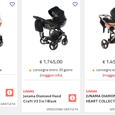
1.745,00
1.4
€
€
le
consegna entro 30 giorni
consegna en
(
maggiori info
)
(
maggior
JUNAMA
JUNAMA
Junama Diamond Hand
JUNAMA DIAMO
Craft V3 3 in 1 Black
HEART COLLECTI
E GRATUITA
O
Telaio Silver
1 ECOPELLE
SPEDIZIONE GRATUITA
SPE
BLACK/ROSEGO