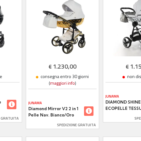
1.230,00
1.1
€
€
le
consegna entro 30 giorni
non di
(
maggiori info
)
JUNAMA
e
DIAMOND SHINE 2
JUNAMA
ECOPELLE TESS
Diamond Mirror V2 2 in 1
GRIGIO GLITTER
Pelle Nav. Bianco/Oro
E GRATUITA
SPE
NAVICELLA SILV
Telaio Oro Giallo
SPEDIZIONE GRATUITA
TELAIO CROMA