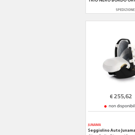
TRIO NERO BORDO OR
SPEDIZION
255,62
€
non disponibi
JUNAMA
Seggiolino Auto Junam