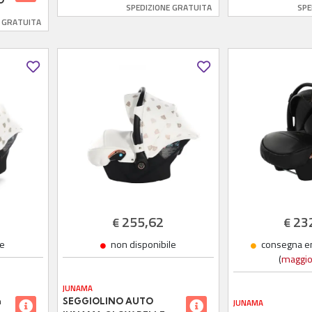
O
SPEDIZIONE GRATUITA
SPE
E GRATUITA
255,62
23
€
€
le
non disponibile
consegna en
(
maggior
JUNAMA
a
SEGGIOLINO AUTO
JUNAMA