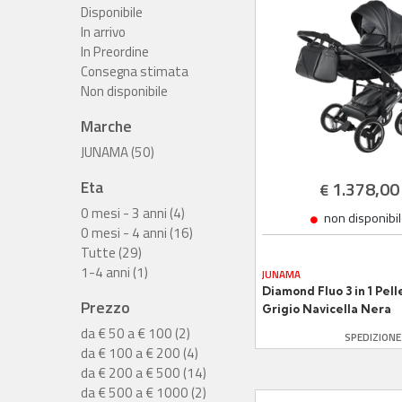
Disponibile
In arrivo
In Preordine
Consegna stimata
Non disponibile
Marche
JUNAMA (50)
Eta
1.378,00
€
0 mesi - 3 anni (4)
non disponibi
0 mesi - 4 anni (16)
Tutte (29)
1-4 anni (1)
JUNAMA
Diamond Fluo 3 in 1 Pell
Prezzo
Grigio Navicella Nera
Telaio CM 51 Titanio
da € 50 a € 100 (2)
SPEDIZION
da € 100 a € 200 (4)
da € 200 a € 500 (14)
da € 500 a € 1000 (2)