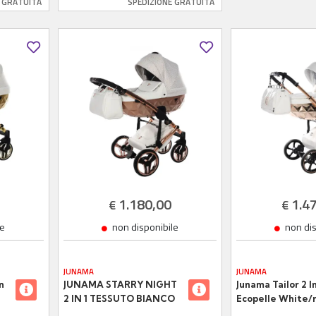
E GRATUITA
SPEDIZIONE GRATUITA
Cromato
1.180,00
1.4
€
€
le
non disponibile
non di
JUNAMA
JUNAMA
n
JUNAMA STARRY NIGHT
Junama Tailor 2 In
2 IN 1 TESSUTO BIANCO
Ecopelle White/
TELAIO ORO ROSA
Navicella Glossy