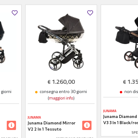
TELAIO ROSEGO
1.260,00
1.3
€
€
giorni
consegna entro 30 giorni
non di
(
maggiori info
)
JUNAMA
Junama Diamond 
JUNAMA
V3 3 In 1 Black/r
Junama Diamond Mirror
V2 2 In 1 Tessuto
SPE
Navicella Silver Telaio