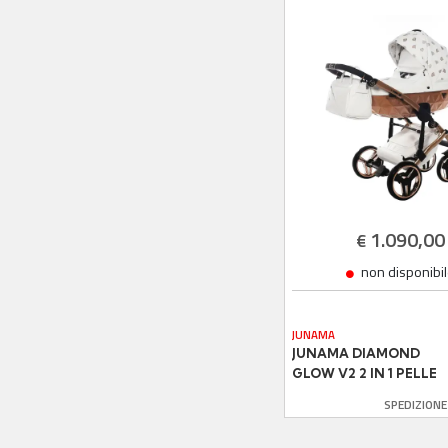
1.090,00
€
non disponibi
JUNAMA
JUNAMA DIAMOND
GLOW V2 2 IN 1 PELLE
BIANCO NAVICELLA
SPEDIZION
ROSA SATINATO TELAI
ORO ROSA