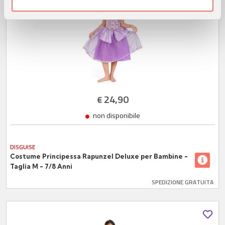
nostri partner che si occupano di analisi dei dati web,
pubblicità e social media, i quali potrebbero combinarle
con altre informazioni che ha fornito loro o che hanno
raccolto dal suo utilizzo dei loro servizi.
24,90
€
non disponibile
DISGUISE
Costume Principessa Rapunzel Deluxe per Bambine -
Taglia M - 7/8 Anni
SPEDIZIONE GRATUITA