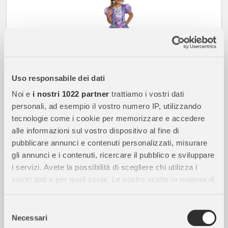
Uso responsabile dei dati
19,99
Noi e
i nostri 1022 partner
trattiamo i vostri dati
€
personali, ad esempio il vostro numero IP, utilizzando
disponibile
tecnologie come i cookie per memorizzare e accedere
alle informazioni sul vostro dispositivo al fine di
pubblicare annunci e contenuti personalizzati, misurare
DISGUISE
Costume Principessa Rapunzel Classic per Bambine -
gli annunci e i contenuti, ricercare il pubblico e sviluppare
Taglia M - 7/8 Anni
i servizi. Avete la possibilità di scegliere chi utilizza i
vostri dati e per quali scopi. Le vostre scelte in materia di
SPEDIZIONE GRATUITA
privacy sono applicabili solo su questa proprietà digitale
in cui avete effettuato le vostre scelte. È possibile
Selezione
modificare o revocare il proprio consenso in qualsiasi
Necessari
del