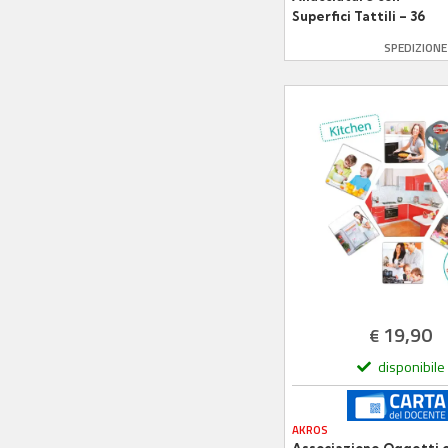
Superfici Tattili – 36
Pezzi + 10 Lacci
SPEDIZION
19,90
€
disponibile
AKROS