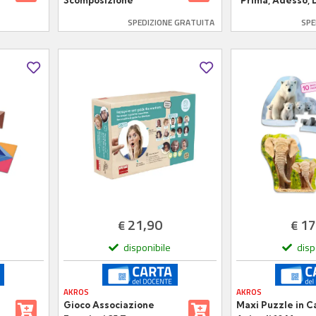
Scomposizione
“Prima, Adesso, 
–
Matematica
Pannello Interat
SPEDIZIONE GRATUITA
SPE
21,90
17
€
€
disponibile
disp
AKROS
AKROS
Gioco Associazione
Maxi Puzzle in C