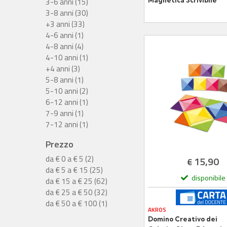
3-6 anni (15)
Magnetica Scrivibile
Arrotolabile 70x50 cm 
3-8 anni (30)
Lavagna Portatile
+3 anni (33)
4-6 anni (1)
4-8 anni (4)
4-10 anni (1)
+4 anni (3)
5-8 anni (1)
5-10 anni (2)
6-12 anni (1)
7-9 anni (1)
7-12 anni (1)
Prezzo
da € 0 a € 5 (2)
15,90
€
da € 5 a € 15 (25)
disponibile
da € 15 a € 25 (62)
da € 25 a € 50 (32)
da € 50 a € 100 (1)
AKROS
Domino Creativo dei