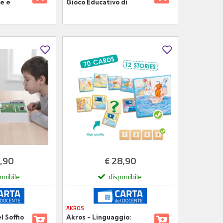
e e
Gioco Educativo di
ducativo
Associazione
Anni
,90
28,90
€
onibile
disponibile
AKROS
l Soffio
Akros - Linguaggio: