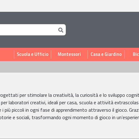
i
Scuola e Ufficio
Montessori
Casa e Giardino
Bic
rogettati per stimolare la creatività, la curiosità e lo sviluppo c
rti per laboratori creativi, ideali per casa, scuola e attività extrasco
 i più piccoli in ogni fase di apprendimento attraverso il gioco. Graz
otorie e sociali, trasformando ogni momento di gioco in un’esperie