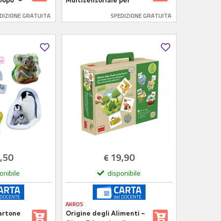
Dopo” –
Multisensoriale per
tivo
Pregrafismo XL –
DIZIONE GRATUITA
SPEDIZIONE GRATUITA
Metodo Montessori
,50
19,90
€
onibile
disponibile
AKROS
artone
Origine degli Alimenti –