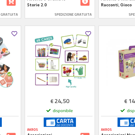
Storie 2.0
Racconti, Gioco
Educativo Sonoro
E GRATUITA
SPEDIZIONE GRATUITA
SPE
Bambini 3-6 Anni
24,50
14
€
€
disponibile
disp
AKROS
AKROS