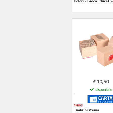
Colori – Gioco Educativ
Waldorf per Bambini
10,50
€
disponibile
AKROS
Timbri Sistema