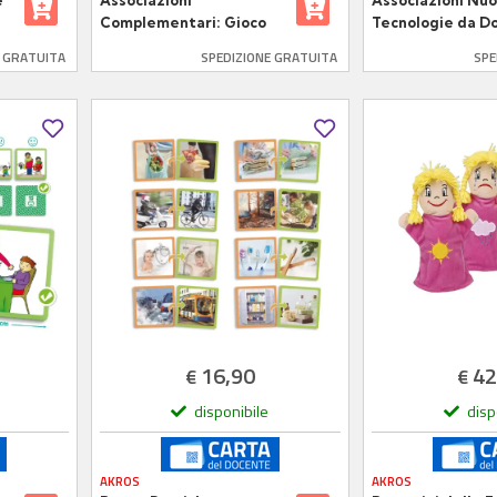
e
Associazioni
Associazioni Nu
Complementari: Gioco
Tecnologie da D
Fotografico
Gioco Educativo 
E GRATUITA
SPEDIZIONE GRATUITA
SPE
Autocorrettivo
Stile di Vita Equ
16,90
42
€
€
disponibile
disp
AKROS
AKROS