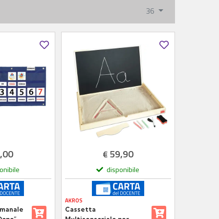
36
,00
59,90
€
onibile
disponibile
AKROS
imanale
Cassetta