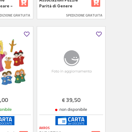
ove
Associazioni Puzzle
osare –
Parità di Genere
per uno
DIZIONE GRATUITA
SPEDIZIONE GRATUITA
ilibrato
,00
39,50
€
onibile
non disponibile
AKROS