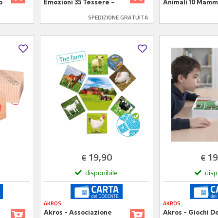
o
Emozioni 35 Tessere –
Animali 10 Mamm
Scopri e Comprendi le
Cuccioli, Gioco E
SPEDIZIONE GRATUITA
Emozioni Giocando
per bambini 2-5 
19,90
19
€
€
disponibile
disp
AKROS
AKROS
Akros - Associazione
Akros - Giochi De