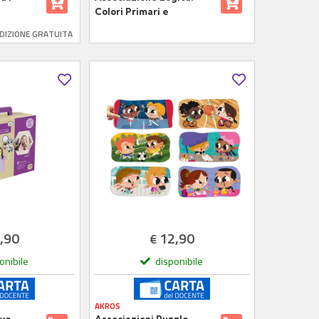
Colori Primari e
 per
Secondari. Gioco
DIZIONE GRATUITA
Inclusivo
,90
12,90
€
onibile
disponibile
AKROS