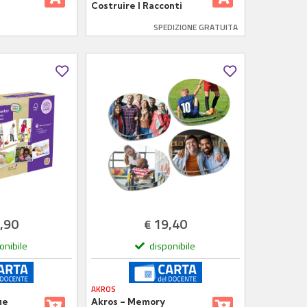
Costruire I Racconti
SPEDIZIONE GRATUITA
,90
19,40
€
onibile
disponibile
AKROS
ie
Akros – Memory