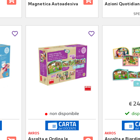
Magnetica Autoadesiva
Azioni Quotidian
54 Immagini) – G
SPE
Linguaggio e Ro
24
€
non disponibile
disp
AKROS
AKROS
Ascolta e Ordina le
Ascolta e Riordin