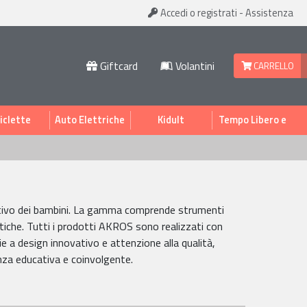
Accedi
o registrati
-
Assistenza
Giftcard
Volantini
CARRELLO
iclette
Auto Elettriche
Kidult
Tempo Libero e
Sport
ognitivo dei bambini. La gamma comprende strumenti
lastiche. Tutti i prodotti AKROS sono realizzati con
ie a design innovativo e attenzione alla qualità,
nza educativa e coinvolgente.