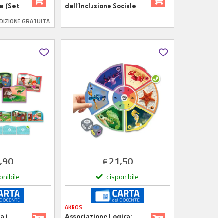
e (Set
dell’Inclusione Sociale
ioco per
per Bambini
DIZIONE GRATUITA
utine
,90
21,50
€
onibile
disponibile
AKROS
a i
Associazione Logica: