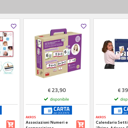
23,90
39
€
€
disponibile
disp
AKROS
AKROS
Associazioni Numeri e
Calendario Sett